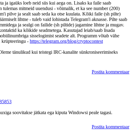
ja igaüks loeb neid siis kui aega on. Lisaks ka faile saab
on tulemas mitmeid uuendusi - võimalik, et ka see number (200)
i pilve ja sealt saab seda ka otse kuulata. Kõiki faile (sh pilte)
äärmiselt lihtne - tuleb vaid lohistada Telegram'i aknasse. Pilte saab
midega ja sealgi on failide (sh piltide) jagamine lihtne ja mugav.
kontaktid ka kõikide seadmetega. Kasutajad leiab/saab lisada
mobiilinumbriga sisselogimist seadete alt. Programm võtab vähe
 krüpteeringu -
https://telegram.org/blog/cryptocontest
Oleme tänulikud kui teistegi IRC-kanalite sünkroniseerimiseks
Postita kommentaar
8485853
nuxiga soovitakse jätkata ega kiputa Windowsi peale tagasi.
Postita kommentaar