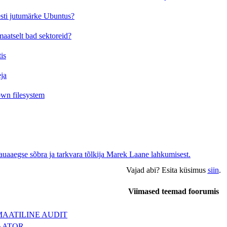
esti jutumärke Ubuntus?
aatselt bad sektoreid?
is
eja
wn filesystem
uaaegse sõbra ja tarkvara tõlkija Marek Laane lahkumisest.
Vajad abi? Esita küsimus
siin
.
Viimased teemad foorumis
AATILINE AUDIT
AATOR