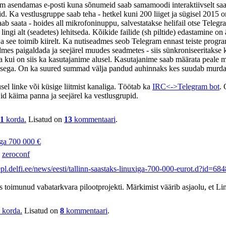
m asendamas e-posti kuna sõnumeid saab samamoodi interaktiivselt saata 
. Ka vestlusgruppe saab teha - hetkel kuni 200 liiget ja sügisel 2015 
 saata - hoides all mikrofoninuppu, salvestatakse helifail otse Telegram'
lingi alt (seadetes) lehitseda. Kõikide failide (sh piltide) edastamine on 
ja see toimib kiirelt. Ka nutiseadmes seob Telegram ennast teiste program
mes paigaldada ja seejärel muudes seadmetes - siis sünkroniseeritakse 
ja kui on siis ka kasutajanime alusel. Kasutajanime saab määrata peale 
isusega. On ka suured summad välja pandud auhinnaks kes suudab murda
el linke või küsige liitmist kanaliga. Töötab ka
IRC<->Telegram bot
. 
id käima panna ja seejärel ka vestlusgrupid.
1
korda.
Lisatud on
13
kommentaari
.
iga 700 000 €
-
zeroconf
/epl.delfi.ee/news/eesti/tallinn-saastaks-linuxiga-700-000-eurot.d?id=6
s toimunud vabatarkvara pilootprojekti. Märkimist väärib asjaolu, et Li
korda.
Lisatud on
8
kommentaari
.