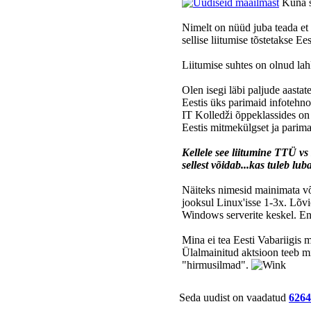
Kuna se
Nimelt on nüüd juba teada et
sellise liitumise tõstetakse Ee
Liitumise suhtes on olnud lahk
Olen isegi läbi paljude aasta
Eestis üks parimaid infotehno
IT Kolledži õppeklassides on
Eestis mitmekülgset ja parimat 
Kellele see liitumine TTÜ vs 
sellest võidab...kas tuleb lub
Näiteks nimesid mainimata või
jooksul Linux'isse 1-3x. Lõv
Windows serverite keskel. En
Mina ei tea Eesti Vabariigis 
Ülalmainitud aktsioon teeb mi
"hirmusilmad".
Seda uudist on vaadatud
6264