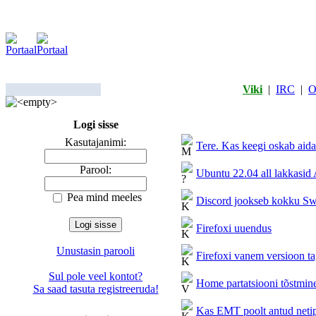
Viki
|
IRC
|
O
Logi sisse
Kasutajanimi:
Tere. Kas keegi oskab aida
Parool:
Ubuntu 22.04 all lakkasid
Pea mind meeles
Discord jookseb kokku Sw
Firefoxi uuendus
Unustasin parooli
Firefoxi vanem versioon ta
Sul pole veel kontot?
Home partatsiooni tõstmine t
Sa saad tasuta registreeruda!
Kas EMT poolt antud neti