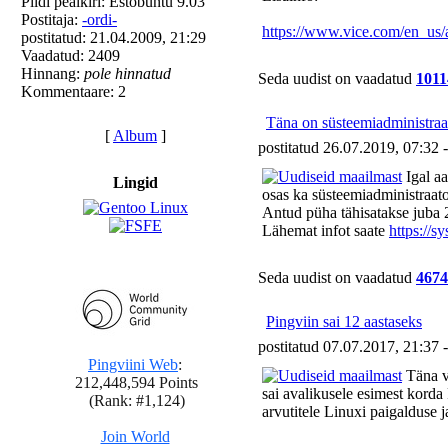
Pildi pealkiri: Estobuntu 9.03
Postitaja:
-ordi-
https://www.vice.com/en_us/a
postitatud: 21.04.2009, 21:29
Vaadatud: 2409
Hinnang:
pole hinnatud
Seda uudist on vaadatud
1011
Kommentaare: 2
Täna on süsteemiadministraa
[
Album
]
postitatud 26.07.2019, 07:32 
Igal aa
Lingid
osas ka süsteemiadministraatori
Antud püha tähisatakse juba 
Lähemat infot saate
https://
Seda uudist on vaadatud
4674
Pingviin sai 12 aastaseks
postitatud 07.07.2017, 21:37 
Täna va
sai avalikusele esimest korda
arvutitele Linuxi paigalduse 