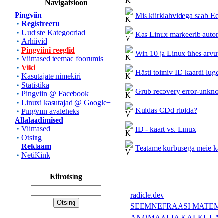
Navigatsioon
Pingviin
Mis kiirklahvidega saab E
•
Registreeru
•
Uudiste Kategooriad
Kas Linux markeerib autom
•
Arhiivid
•
Pingviini reeglid
Win 10 ja Linux ühes arvut
•
Viimased teemad foorumis
•
Viki
Hästi toimiv ID kaardi lug
•
Kasutajate nimekiri
•
Statistika
Grub recovery error-unkno
•
Pingviin @ Facebook
•
Linuxi kasutajad @ Google+
Kuidas CDd ripida?
•
Pingviin avaleheks
Allalaadimised
•
Viimased
ID - kaart vs. Linux
•
Otsing
Reklaam
Teatame kurbusega meie ka
•
NetiKink
Kiirotsing
radicle.dev
SEEMNEFRAASI MATEM
ANOMAALIA KALKUL