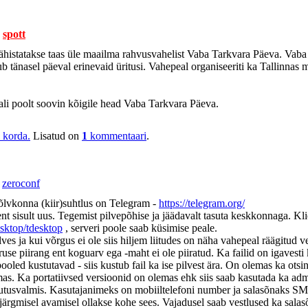
-
spott
histatakse taas üle maailma rahvusvahelist Vaba Tarkvara Päeva. Vaba 
b tänasel päeval erinevaid üritusi. Vahepeal organiseeriti ka Tallinnas
ali poolt soovin kõigile head Vaba Tarkvara Päeva.
korda.
Lisatud on
1
kommentaari
.
-
zeroconf
lvkonna (kiir)suhtlus on Telegram -
https://telegram.org/
t sisult uus. Tegemist pilvepõhise ja jäädavalt tasuta keskkonnaga. Klie
esktop/tdesktop
, serveri poole saab küsimise peale.
lves ja kui võrgus ei ole siis hiljem liitudes on näha vahepeal räägitud 
se piirang ent koguarv ega -maht ei ole piiratud. Ka failid on igavesti k
apooled kustutavad - siis kustub fail ka ise pilvest ära. On olemas ka o
s. Ka portatiivsed versioonid on olemas ehk siis saab kasutada ka admin
utusvalmis. Kasutajanimeks on mobiiltelefoni number ja salasõnaks SMS'
is järgmisel avamisel ollakse kohe sees. Vajadusel saab vestlused ka sal