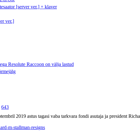
saator [server ver.] + klaver
r ver.]
ga Resolute Raccoon on välja lastud
õrmejälg
-
643
tembril 2019 astus tagasi vaba tarkvara fondi asutaja ja president Richa
hard-m-stallman-resigns