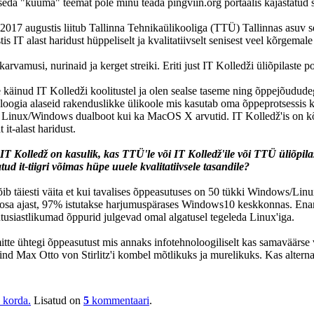
da "kuuma" teemat pole minu teada pingviin.org portaalis kajastatud sii
 2017 augustis liitub Tallinna Tehnikaülikooliga (TTÜ) Tallinnas asuv 
stis IT alast haridust hüppeliselt ja kvalitatiivselt senisest veel kõrgemal
arvamusi, nurinaid ja kerget streiki. Eriti just IT Kolledži üliõpilaste po
te käinud IT Kolledži koolitustel ja olen sealse taseme ning õppejõudud
loogia alaseid rakenduslikke ülikoole mis kasutab oma õppeprotsessis kõ
 Linux/Windows dualboot kui ka MacOS X arvutid. IT Kolledž'is on kõ
it-alast haridust.
IT Kolledž on kasulik, kas TTÜ'le või IT Kolledž'ile või TTÜ üliõpila
atud it-tiigri võimas hüpe uuele kvalitatiivsele tasandile?
b täiesti väita et kui tavalises õppeasutuses on 50 tükki Windows/Linux
iosa ajast, 97% istutakse harjumuspärases Windows10 keskkonnas. Ena
tusiastlikumad õppurid julgevad omal algatusel tegeleda Linux'iga.
mitte ühtegi õppeasutust mis annaks infotehnoloogiliselt kas samaväärse
nd Max Otto von Stirlitz'i kombel mõtlikuks ja murelikuks. Kas alterna
korda.
Lisatud on
5
kommentaari
.