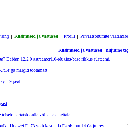
tsing
|
Küsimused ja vastused
|
Profiil
|
Privaatsõnumite vaatamisek
Küsimused ja vastused - hiljutine te
ta? Debian 12.2.0 gstreamer1.0-plugins-base rikkus süsteemi.
 AltGr-ga märgid töötamast
ay 1.9 peal
gasi
eisele partatsioonile või teisele kettale
pulka Huawei E173 saab kasutada Estobuntu 14.04 juures