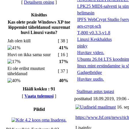
[
Detailsem otsing
]
LPK25 MIDI-salvesti ja sünte
helimasin
Küsitlus
IPFS WebCrypt Studio [serve
Kas olete peale Windows XP toe
aes-crypt-sch
lõppemist täheldanud suuremat
huvi Linuxi vastu?
T-800 v0.3.3-v1.8
Linuxi Keskhaldus
Jah olen küll
[ 38 ]
pinky
41%
Huvitav video.
Huvi on ikka sama suur
[ 16 ]
Ubuntu 26.04 LTS koodnime
17%
linux mint eestindamine ja s
Ei ole erilist muutust
[ 37 ]
Gadgetbridge
täheldanud
Huvitav uudis.
40%
Hääli kokku : 91
Stallman astus tagasi
[
Vaata tulemusi
]
postitatud 18.09.2019, 19:06 
16. sep
Pildid
https://www.fsf.org/news/ric
Lisainfo: