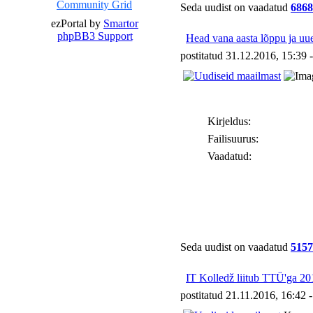
Seda uudist on vaadatud
6868
ezPortal by
Smartor
phpBB3 Support
Head vana aasta lõppu ja uue
postitatud 31.12.2016, 15:39 
Kirjeldus:
Failisuurus:
Vaadatud:
Seda uudist on vaadatud
5157
IT Kolledž liitub TTÜ'ga 20
postitatud 21.11.2016, 16:42 