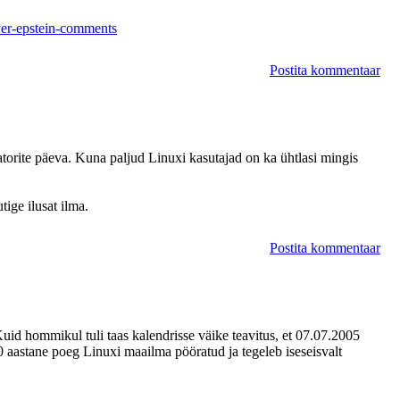
ver-epstein-comments
Postita kommentaar
aatorite päeva. Kuna paljud Linuxi kasutajad on ka ühtlasi mingis
tige ilusat ilma.
Postita kommentaar
uid hommikul tuli taas kalendrisse väike teavitus, et 07.07.2005
 aastane poeg Linuxi maailma pööratud ja tegeleb iseseisvalt