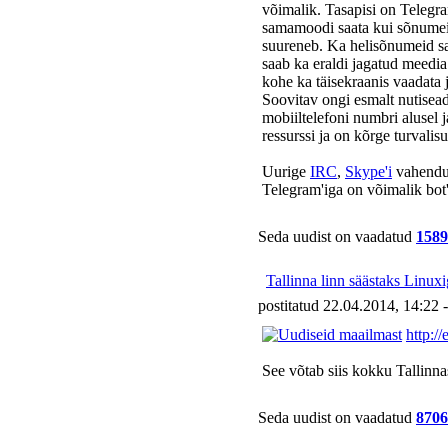
võimalik. Tasapisi on Telegra
samamoodi saata kui sõnumeid
suureneb. Ka helisõnumeid saab
saab ka eraldi jagatud meedia 
kohe ka täisekraanis vaadata 
Soovitav ongi esmalt nutisead
mobiiltelefoni numbri alusel 
ressurssi ja on kõrge turval
Uurige
IRC
,
Skype'i
vahendus
Telegram'iga on võimalik bot'
Seda uudist on vaadatud
1589
Tallinna linn säästaks Linux
postitatud 22.04.2014, 14:22 
http:/
See võtab siis kokku Tallinna
Seda uudist on vaadatud
8706