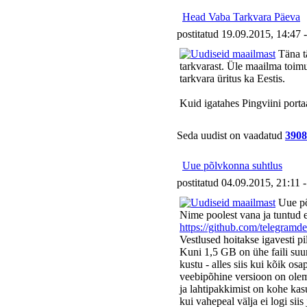
Head Vaba Tarkvara Päeva
postitatud 19.09.2015, 14:47 
Täna tä
tarkvarast. Üle maailma toimu
tarkvara üritus ka Eestis.
Kuid igatahes Pingviini porta
Seda uudist on vaadatud
3908
Uue põlvkonna suhtlus
postitatud 04.09.2015, 21:11 
Uue põ
Nime poolest vana ja tuntud en
https://github.com/telegramd
Vestlused hoitakse igavesti pi
Kuni 1,5 GB on ühe faili suuru
kustu - alles siis kui kõik os
veebipõhine versioon on olema
ja lahtipakkimist on kohe kas
kui vahepeal välja ei logi si