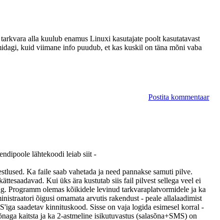
tarkvara alla kuulub enamus Linuxi kasutajate poolt kasutatavast
 midagi, kuid viimane info puudub, et kas kuskil on täna mõni vaba
Postita kommentaar
ndipoole lähtekoodi leiab siit -
vestlused. Ka faile saab vahetada ja need pannakse samuti pilve.
ättesaadavad. Kui üks ära kustutab siis fail pilvest sellega veel ei
tsing. Programm olemas kõikidele levinud tarkvaraplatvormidele ja ka
istraatori õigusi omamata arvutis rakendust - peale allalaadimist
iga saadetav kinnituskood. Sisse on vaja logida esimesel korral -
asõnaga kaitsta ja ka 2-astmeline isikutuvastus (salasõna+SMS) on