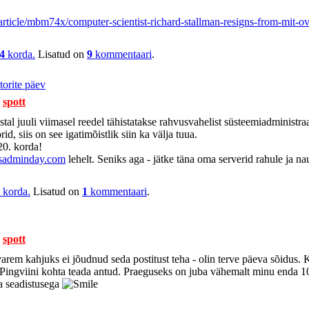
rticle/mbm74x/computer-scientist-richard-stallman-resigns-from-mit-o
4
korda.
Lisatud on
9
kommentaari
.
torite päev
-
spott
stal juuli viimasel reedel tähistatakse rahvusvahelist süsteemiadministr
d, siis on see igatimõistlik siin ka välja tuua.
20. korda!
sysadminday.com
lehelt. Seniks aga - jätke täna oma serverid rahule ja nau
korda.
Lisatud on
1
kommentaari
.
-
spott
rem kahjuks ei jõudnud seda postitust teha - olin terve päeva sõidus. K
 Pingviini kohta teada antud. Praeguseks on juba vähemalt minu enda 10
ja seadistusega