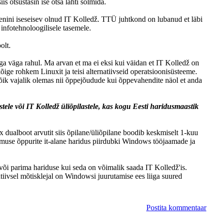
s otsustasin ise otsa lahti sõlmida.
senini iseseisev olnud IT Kolledž. TTÜ juhtkond on lubanud et läbi
e infotehnoloogilisele tasemele.
olt.
ega väga rahul. Ma arvan et ma ei eksi kui väidan et IT Kolledž on
ige rohkem Linuxit ja teisi alternatiivseid operatsioonisüsteeme.
ik vajalik olemas nii õppejõudude kui õppevahendite näol et anda
stele või IT Kolledž üliõpilastele, kas kogu Eesti haridusmaastik
 dualboot arvutit siis õpilane/üliõpilane boodib keskmiselt 1-kuu
muse õppurite it-alane haridus piirdubki Windows tööjaamade ja
 või parima hariduse kui seda on võimalik saada IT Kolledž'is.
tiivsel mõtisklejal on Windowsi juurutamise ees liiga suured
Postita kommentaar