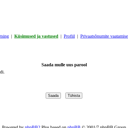
tsing
|
Küsimused ja vastused
|
Profiil
|
Privaatsõnumite vaatamisek
Saada mulle uus parool
di.
Powered by
phpBB2
Plus based on
phpBB
© 2001/7 phpBB Group