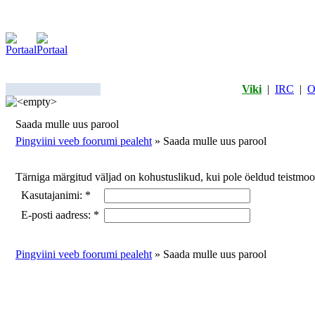
Viki
|
IRC
|
O
Saada mulle uus parool
Pingviini veeb foorumi pealeht
» Saada mulle uus parool
Tärniga märgitud väljad on kohustuslikud, kui pole öeldud teistmoo
Kasutajanimi:
*
E-posti aadress:
*
Pingviini veeb foorumi pealeht
» Saada mulle uus parool