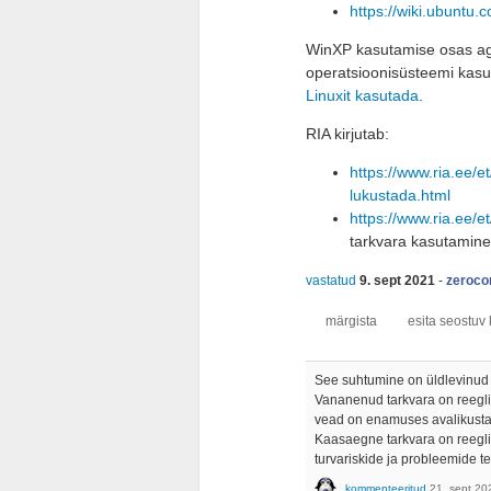
https://wiki.ubuntu.
WinXP kasutamise osas aga
operatsioonisüsteemi kasut
Linuxit kasutada
.
RIA kirjutab:
https://www.ria.ee/
lukustada.html
https://www.ria.ee/
tarkvara kasutamine 
vastatud
9. sept 2021
-
zeroco
See suhtumine on üldlevinud 
Vananenud tarkvara on reegli
vead on enamuses avalikustat
Kaasaegne tarkvara on reeglin
turvariskide ja probleemide 
kommenteeritud
21. sept 20