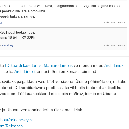
t GRUB tunneb ära 32bit windwosi, et alglaadida seda. Aga kui sa juba kasutad
s peaksid ise järele proovima.
kaardi tarkvara samuti.
43
01 peal töötab ilusti.
untu 18.04 ja XP 32Bit.
-
aareboy
 ka
ID-kaardi kasutamist Manjaro Linuxis
võ mõnda muud
Arch Linuxi
mitte ka
Arch Linuxit
ennast. Seni on kenasti toiminud.
 soovitaks paigaldada vaid LTS-versioone. Üldine põhimõte on, et kaks
etatud ID-kaarditarkvara poolt. Lisaks võib olla toetatud ajutiselt ka
 versioon. Töölauakeskkond ei ole siin määrav, toimib eri Ubuntu
 ja Ubuntu versioonide kohta üldisemalt leiab:
about/release-cycle
.com/Releases