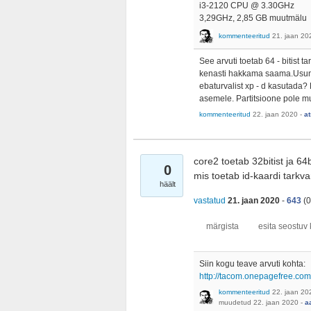
i3-2120 CPU @ 3.30GHz
3,29GHz, 2,85 GB muutmälu
kommenteeritud
21. jaan 20
See arvuti toetab 64 - bitist 
kenasti hakkama saama.Usun, 
ebaturvalist xp - d kasutada? E
asemele. Partitsioone pole m
kommenteeritud
22. jaan 2020
-
at
core2 toetab 32bitist ja 64bi
0
mis toetab id-kaardi tarkv
häält
vastatud
21. jaan 2020
-
643
(
0
Siin kogu teave arvuti kohta:
http://tacom.onepagefree.com
kommenteeritud
22. jaan 20
muudetud
22. jaan 2020
-
a