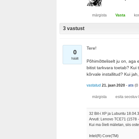
3 vastust
Tere!
0
häält
Põhimõtteliselt ju on, aga
bitist tarkvara toetab? Kui
kõrvale installitud? Kui jah
vastatud
21. jaan 2020
-
ats
(
0
32 Bit-i XP ja Lubuntu 18.04.3 
Arvuti: Lenovo TCE71 (1578
Kui ma õieti mäletan, siis oste
Intel(R) Core(TM)