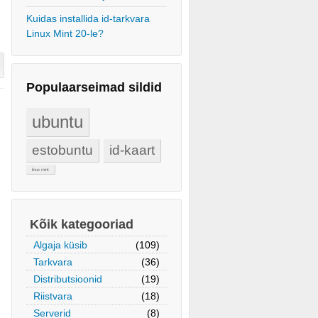
Kuidas installida id-tarkvara
Linux Mint 20-le?
Populaarseimad sildid
ubuntu
estobuntu
id-kaart
linux mint
Kõik kategooriad
Algaja küsib
(109)
Tarkvara
(36)
Distributsioonid
(19)
Riistvara
(18)
Serverid
(8)