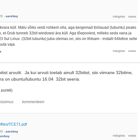
20
-
aareboy
tarkvara küll. Mälu võiks veidi rohkem olla, aga kergemad töölauad (lubuntu) peaks
et Grub tunneb 32bit windowsi ära küll. Aga tõepoolest, milleks seda vana ja
t Sul Linux (32bit lubuntu) juba olemas on, siis on lihtsam - installi 64bitine selle
uuta vaja.
s
tist arvutit. Ja kui arvuti toetab ainult 32bitist, siis viimane 32bitine,
ara on ubuntu/lubuntu 16.04 32bit seeria.
punkti)
/files/TCE71.pdf
20
-
aareboy
areboy