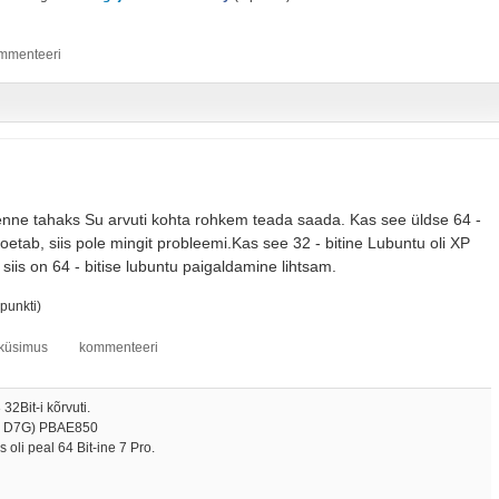
 enne tahaks Su arvuti kohta rohkem teada saada. Kas see üldse 64 -
 toetab, siis pole mingit probleemi.Kas see 32 - bitine Lubuntu oli XP
, siis on 64 - bitise lubuntu paigaldamine lihtsam.
punkti)
32Bit-i kõrvuti.
 - D7G) PBAE850
s oli peal 64 Bit-ine 7 Pro.