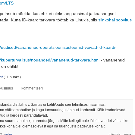
com/LTS
 tasub mõelda, kas ehk ei oleks aeg uusimat ja kaasaegset
ada. Kuna ID-kaarditarkvara töötab ka Linuxis, siis
siinkohal soovitus
et/uudised/vananenud-operatsioonisusteemid-voivad-id-kaardi-
et/kuberturvalisus/nouanded/vananenud-tarkvara.html
- vananenud
on ohtlik!
nf
(
11
punkti)
standardist lähtuv. Samas ei kehti/päde see tehnilises maailmas.
na väiksemahuline ja kogu turvauuringu läbinud korduvalt. Kõik teadaolevad
ud ja kergesti parandatavad.
a suuremahuline ja arendusjärgus. Mitte kellegil pole täit ülevaadet võimalike
tekke kohalt, ei olemasolevast ega ka uuenduste pädevuse kohalt.
21
-
erku