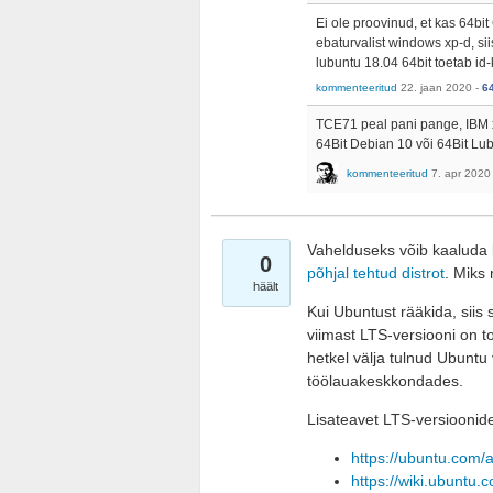
Ei ole proovinud, et kas 64bi
ebaturvalist windows xp-d, sii
lubuntu 18.04 64bit toetab id-
kommenteeritud
22. jaan 2020
-
6
TCE71 peal pani pange, IBM x2
64Bit Debian 10 või 64Bit Lub
kommenteeritud
7. apr 2020
Vahelduseks võib kaaluda
0
põhjal tehtud distrot
. Miks 
häält
Kui Ubuntust rääkida, siis
viimast LTS-versiooni on to
hetkel välja tulnud Ubuntu
töölauakeskkondades.
Lisateavet LTS-versioonide
https://ubuntu.com/
https://wiki.ubuntu