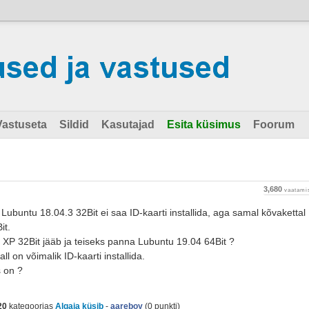
Vastuseta
Sildid
Kasutajad
Esita küsimus
Foorum
3,680
vaatami
 Lubuntu 18.04.3 32Bit ei saa ID-kaarti installida, aga samal kõvakettal
it.
et XP 32Bit jääb ja teiseks panna Lubuntu 19.04 64Bit ?
l on võimalik ID-kaarti installida.
s on ?
20
kategoorias
Algaja küsib
-
aareboy
(
0
punkti)