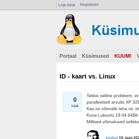
Registreeri
Logi sisse
Portaal
Küsimused
KUUM!
ID - kaart vs. Linux
Tekkis selline probleem, et
0
paralleelselt arvutis XP 32B
häält
Kas on võimalik teha nii, 
Kuna Lubuntu 19.04 64Bit al
Millised võimalused sellek
küsitud
19. jaan 20