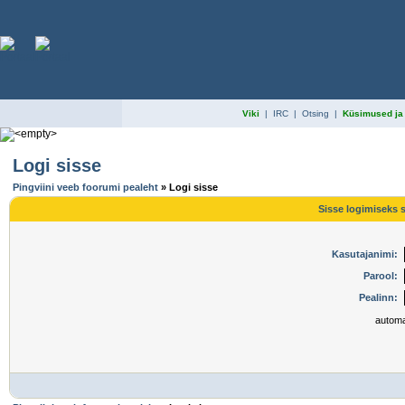
Viki
|
IRC
|
Otsing
|
Küsimused ja
Logi sisse
Pingviini veeb foorumi pealeht
» Logi sisse
Sisse logimiseks s
Kasutajanimi:
Parool:
Pealinn:
automa