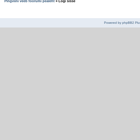
Pingviini veeb foorumi pealeht
» Logi sisse
Powered by
phpBB2
Plu