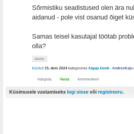
Sõrmistiku seadistused olen ära nu
aidanud - pole vist osanud õiget kü
Samas teisel kasutajal töötab probl
olla?
ubuntu
küsitud
15. dets 2024
kategoorias
Algaja küsib
-
AndresKaju
Küsimusele vastamiseks
logi sisse
või
registreeru
.