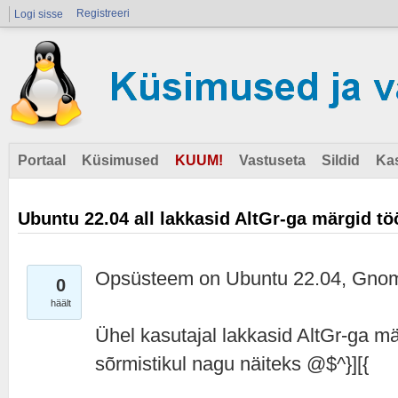
Registreeri
Logi sisse
Portaal
Küsimused
KUUM!
Vastuseta
Sildid
Ka
Ubuntu 22.04 all lakkasid AltGr-ga märgid t
Opsüsteem on Ubuntu 22.04, Gnome
0
häält
Ühel kasutajal lakkasid AltGr-ga mä
sõrmistikul nagu näiteks @$^}][{