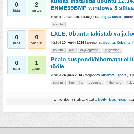
kuidas installida ubuntu 12.04
0
2
ENME69BMP windows 8 sülea
häält
vastust
küsitud
1. märts 2014
kategoorias
Algaja küsib
-
punk4
ubuntu
LXLE, Ubuntu takistab välja l
0
0
küsitud
20. veebr 2014
kategoorias
Ubuntu, Kubuntu j
häält
vastust
ubuntu
lxle
väljalogimine
sulgemine
Peale suspendi/hibernatet ei l
0
1
tööle
häält
vastus
küsitud
24. jaan 2014
kategoorias
Riistvara
-
spott
(
11
p
ubuntu
linux mint
suspend
hibernate
talv
Et rohkem näha, vaata
kõiki küsimusi
võ