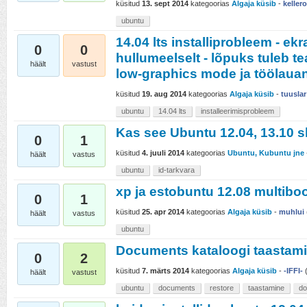
küsitud
13. sept 2014
kategoorias
Algaja küsib
-
keller
ubuntu
14.04 lts installiprobleem - ek
0
0
hullumeelselt - lõpuks tuleb t
häält
vastust
low-graphics mode ja töölauani
küsitud
19. aug 2014
kategoorias
Algaja küsib
-
tuuslar
ubuntu
14.04 lts
installeerimisprobleem
Kas see Ubuntu 12.04, 13.10 s
0
1
küsitud
4. juuli 2014
kategoorias
Ubuntu, Kubuntu jne
häält
vastus
ubuntu
id-tarkvara
xp ja estobuntu 12.08 multiboo
0
1
küsitud
25. apr 2014
kategoorias
Algaja küsib
-
muhlui
häält
vastus
ubuntu
Documents kataloogi taastam
0
2
küsitud
7. märts 2014
kategoorias
Algaja küsib
-
-IFFI-
häält
vastust
ubuntu
documents
restore
taastamine
do