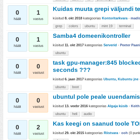
Kuidas muuta grepi väljundi te
0
1
küsitud
8. okt 2018
kategoorias
Kontoritarkvara
-
madi
häält
vastus
grep
colors
ubuntu
mint 19
terminal
Samba4 domeenikontroller
0
1
küsitud
11. okt 2017
kategoorias
Serverid
-
Peeter Paan
häält
vastus
ubuntu
task gpu-manager:845 blocked
0
0
seconds ???
häält
vastust
küsitud
6. jaan 2017
kategoorias
Ubuntu, Kubuntu jne
ubuntu
boot
ubuntul pole peale uuendamis
0
0
küsitud
13. veebr 2016
kategoorias
Algaja küsib
-
Keith
häält
vastust
ubuntu
heli
audio
Kas keegi on saanud toole TO
0
2
küsitud
29. okt 2015
kategoorias
Riistvara
-
ooh
(
0
punkt
häält
vastust