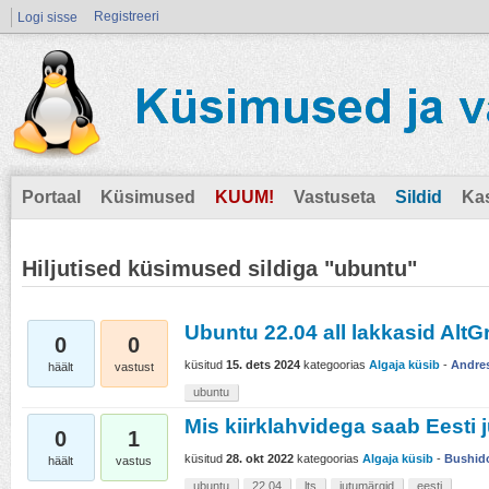
Registreeri
Logi sisse
Portaal
Küsimused
KUUM!
Vastuseta
Sildid
Ka
Hiljutised küsimused sildiga "ubuntu"
Ubuntu 22.04 all lakkasid Alt
0
0
küsitud
15. dets 2024
kategoorias
Algaja küsib
-
Andre
häält
vastust
ubuntu
Mis kiirklahvidega saab Eesti
0
1
küsitud
28. okt 2022
kategoorias
Algaja küsib
-
Bushid
häält
vastus
ubuntu
22.04
lts
jutumärgid
eesti