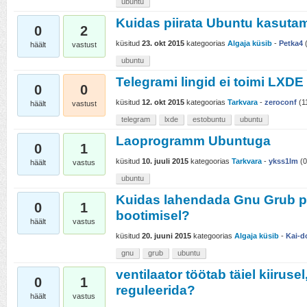
ubuntu
Kuidas piirata Ubuntu kasuta
0
2
küsitud
23. okt 2015
kategoorias
Algaja küsib
-
Petka4
häält
vastust
ubuntu
Telegrami lingid ei toimi LXD
0
0
küsitud
12. okt 2015
kategoorias
Tarkvara
-
zeroconf
(
1
häält
vastust
telegram
lxde
estobuntu
ubuntu
Laoprogramm Ubuntuga
0
1
küsitud
10. juuli 2015
kategoorias
Tarkvara
-
ykss1lm
(
0
häält
vastus
ubuntu
Kuidas lahendada Gnu Grub p
0
1
bootimisel?
häält
vastus
küsitud
20. juuni 2015
kategoorias
Algaja küsib
-
Kai-d
gnu
grub
ubuntu
ventilaator töötab täiel kiiruse
0
1
reguleerida?
häält
vastus