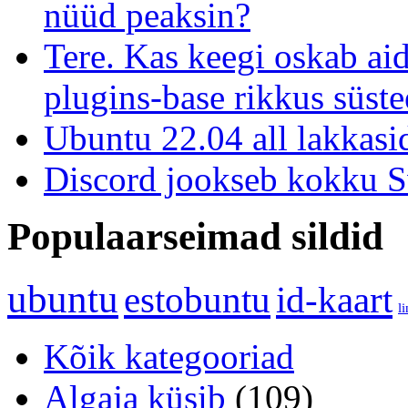
nüüd peaksin?
Tere. Kas keegi oskab ai
plugins-base rikkus süste
Ubuntu 22.04 all lakkasi
Discord jookseb kokku S
Populaarseimad sildid
ubuntu
estobuntu
id-kaart
l
Kõik kategooriad
Algaja küsib
(109)