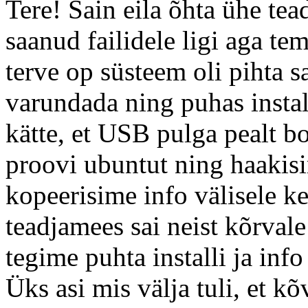
Tere! Sain eila õhta ühe te
saanud failidele ligi aga tema
terve op süsteem oli pihta s
varundada ning puhas install
kätte, et USB pulga pealt bo
proovi ubuntut ning haakisi
kopeerisime info välisele ke
teadjamees sai neist kõrvale
tegime puhta installi ja inf
Üks asi mis välja tuli, et kõ