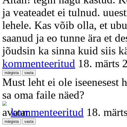
ja veateadet ei tulnud. uue
lehele. Kas võib olla, et ub
saanud ja eo tunne ära et 
jõudsin ka sinna kuid siis k
kommenteeritud
18. märts 
Must leht ei ole iseenesest h
sa oma faile näed?
kommenteeritud
18. märt