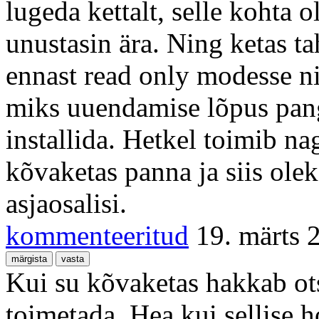
lugeda kettalt, selle kohta 
unustasin ära. Ning ketas tah
ennast read only modesse ni
miks uuendamise lõpus pang
installida. Hetkel toimib n
kõvaketas panna ja siis ole
asjaosalisi.
kommenteeritud
19. märts 
Kui su kõvaketas hakkab otsi
toimetada. Hea kui sellise 