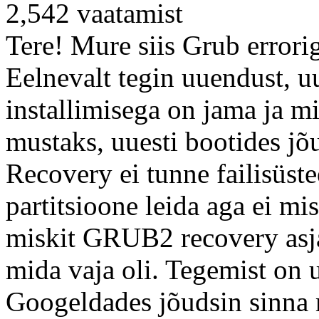
2,542
vaatamist
Tere! Mure siis Grub errorig
Eelnevalt tegin uuendust, uu
installimisega on jama ja mi
mustaks, uuesti bootides jõu
Recovery ei tunne failisüste
partitsioone leida aga ei mi
miskit GRUB2 recovery asja
mida vaja oli. Tegemist on 
Googeldades jõudsin sinna m