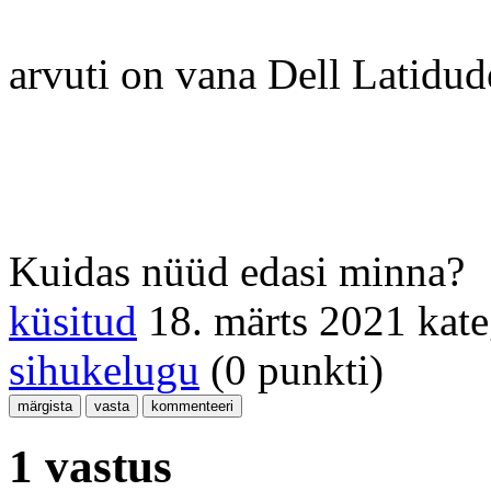
arvuti on vana Dell Latidu
Kuidas nüüd edasi minna?
küsitud
18. märts 2021
kat
sihukelugu
(
0
punkti)
1 vastus