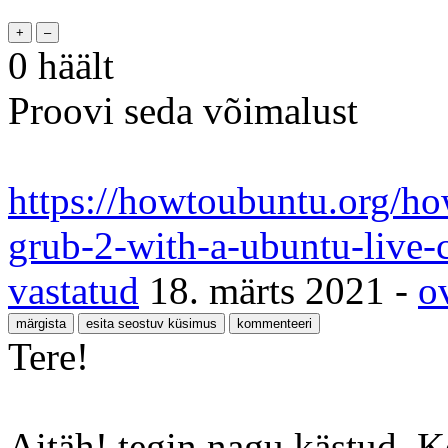
0
häält
Proovi seda võimalust
https://howtoubuntu.org/how-
grub-2-with-a-ubuntu-live-
vastatud
18. märts 2021
-
o
Tere!
Aitäh! tegin nagu kästud. Kõ