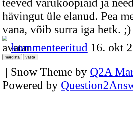
teeved varukoopiaid ja need
hävingut üle elanud. Pea me
vana, võib surra iga hetk. ;)
kommenteeritud
16. okt 
| Snow Theme by
Q2A Mar
Powered by
Question2Ans