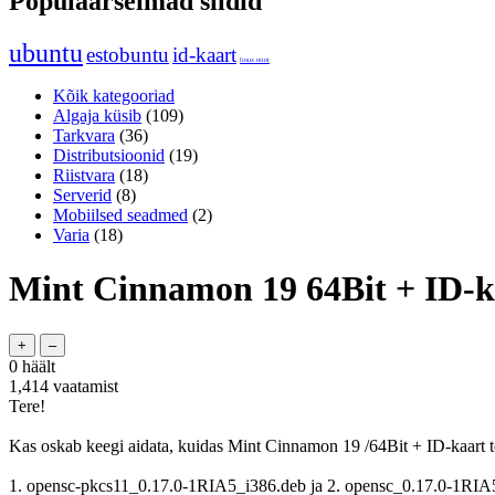
Populaarseimad sildid
ubuntu
estobuntu
id-kaart
linux mint
Kõik kategooriad
Algaja küsib
(109)
Tarkvara
(36)
Distributsioonid
(19)
Riistvara
(18)
Serverid
(8)
Mobiilsed seadmed
(2)
Varia
(18)
Mint Cinnamon 19 64Bit + ID-k
0
häält
1,414
vaatamist
Tere!
Kas oskab keegi aidata, kuidas Mint Cinnamon 19 /64Bit + ID-kaart t
1. opensc-pkcs11_0.17.0-1RIA5_i386.deb ja 2. opensc_0.17.0-1RIA5