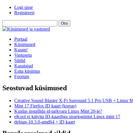
Logi sisse
Registreeri
Portaal
Küsimused
Kuum!
Vastuseta
Sildid
Kasutajad
Esita küsimus
Foorum
Seostuvad küsimused
Creative Sound Blaster X-Fi Surround 5.1 Pro USB + Linux M
Mint 17 Firefox ID kaart (korras)
Kuidas installida id-tarkvara Linux Mint 20-le?
eKool ei käivita ID-kaardiga sisselogimist Linux mint 17
debian-10.3.0-amd64 + ID kaart