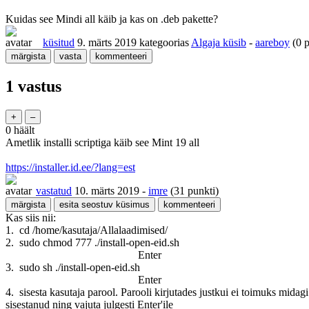
Kuidas see Mindi all käib ja kas on .deb pakette?
küsitud
9. märts 2019
kategoorias
Algaja küsib
-
aareboy
(
0
p
1 vastus
0
häält
Ametlik installi scriptiga käib see Mint 19 all
https://installer.id.ee/?lang=est
vastatud
10. märts 2019
-
imre
(
31
punkti)
Kas siis nii:
1. cd /home/kasutaja/Allalaadimised/
2. sudo chmod 777 ./install-open-eid.sh
Enter
3. sudo sh ./install-open-eid.sh
Enter
4. sisesta kasutaja parool. Parooli kirjutades justkui ei toimuks midagi
sisestanud ning vajuta julgesti Enter'ile