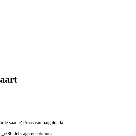
aart
ööle saada? Proovisin paigaldada:
_i386.deb, aga ei sobinud.