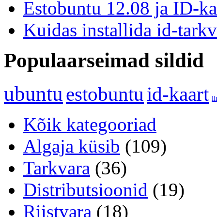
Estobuntu 12.08 ja ID-ka
Kuidas installida id-tark
Populaarseimad sildid
ubuntu
estobuntu
id-kaart
l
Kõik kategooriad
Algaja küsib
(109)
Tarkvara
(36)
Distributsioonid
(19)
Riistvara
(18)