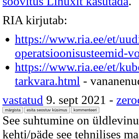
soovitus Linuxit kasutada
.
RIA kirjutab:
https://www.ria.ee/et/uu
operatsioonisusteemid-vo
https://www.ria.ee/et/ku
tarkvara.html
- vananenud
vastatud
9. sept 2021
-
zero
See suhtumine on üldlevinud
kehti/päde see tehnilises ma