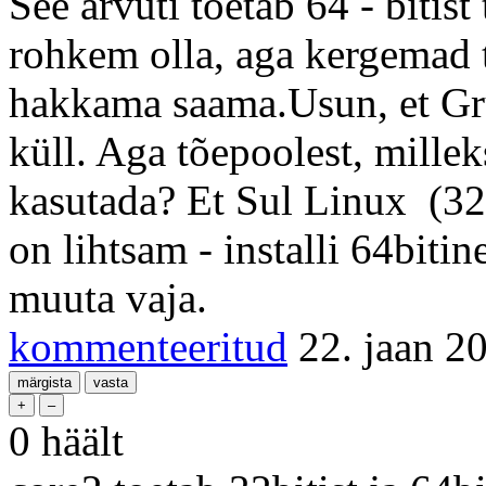
See arvuti toetab 64 - bitist
rohkem olla, aga kergemad 
hakkama saama.Usun, et Gr
küll. Aga tõepoolest, millek
kasutada? Et Sul Linux (32b
on lihtsam - installi 64bitin
muuta vaja.
kommenteeritud
22. jaan 2
0
häält