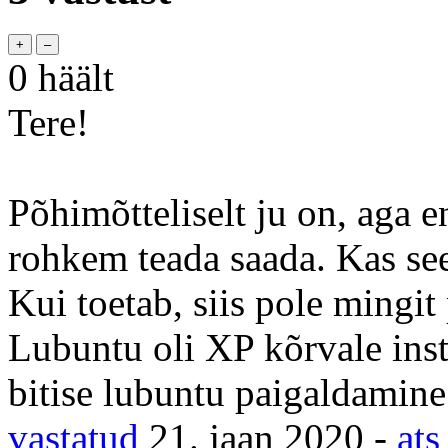
0
häält
Tere!
Põhimõtteliselt ju on, aga 
rohkem teada saada. Kas see 
Kui toetab, siis pole mingit
Lubuntu oli XP kõrvale insta
bitise lubuntu paigaldamine
vastatud
21. jaan 2020
-
ats