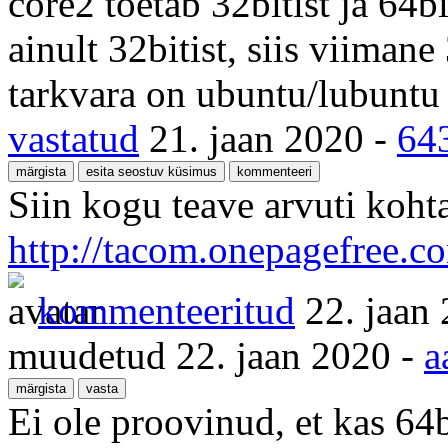
core2 toetab 32bitist ja 64bi
ainult 32bitist, siis viimane
tarkvara on ubuntu/lubuntu 
vastatud
21. jaan 2020
-
64
Siin kogu teave arvuti koht
http://tacom.onepagefree.c
kommenteeritud
22. jaan
muudetud
22. jaan 2020
-
a
Ei ole proovinud, et kas 6