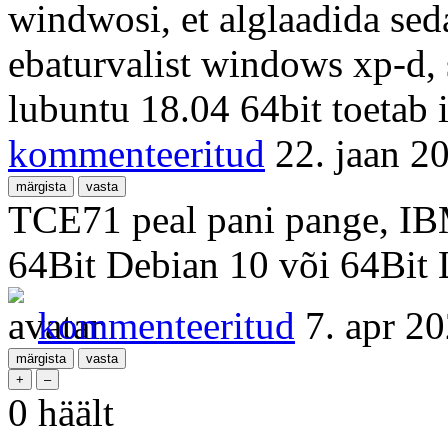
windwosi, et alglaadida sed
ebaturvalist windows xp-d, s
lubuntu 18.04 64bit toetab 
kommenteeritud
22. jaan 2
TCE71 peal pani pange, IBM
64Bit Debian 10 või 64Bit 
kommenteeritud
7. apr 2
0
häält