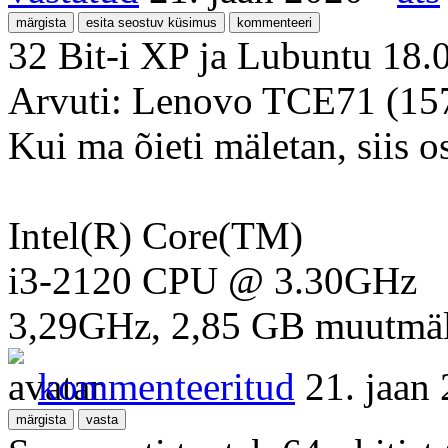
32 Bit-i XP ja Lubuntu 18.0
Arvuti: Lenovo TCE71 (1
Kui ma õieti mäletan, siis os
Intel(R) Core(TM)
i3-2120 CPU @ 3.30GHz
3,29GHz, 2,85 GB muutmä
kommenteeritud
21. jaan