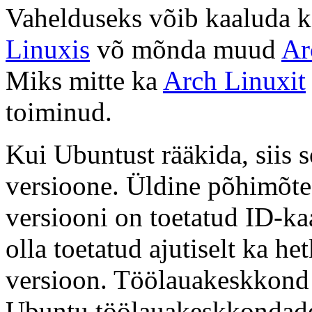
Vahelduseks võib kaaluda 
Linuxis
võ mõnda muud
Ar
Miks mitte ka
Arch Linuxit
toiminud.
Kui Ubuntust rääkida, siis 
versioone. Üldine põhimõte
versiooni on toetatud ID-ka
olla toetatud ajutiselt ka h
versioon. Töölauakeskkond e
Ubuntu töölauakeskkondad