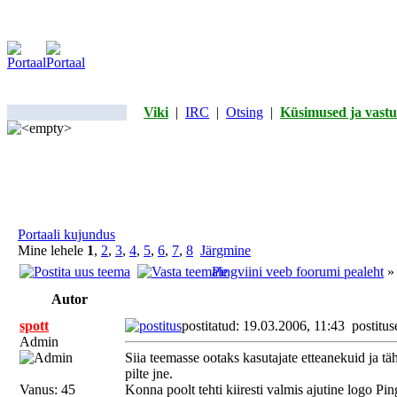
Viki
|
IRC
|
Otsing
|
Küsimused ja vastu
Portaali kujundus
Mine lehele
1
,
2
,
3
,
4
,
5
,
6
,
7
,
8
Järgmine
Pingviini veeb foorumi pealeht
Autor
spott
postitatud: 19.03.2006, 11:43
postitus
Admin
Siia teemasse ootaks kasutajate etteanekuid ja t
pilte jne.
Vanus: 45
Konna poolt tehti kiiresti valmis ajutine logo Pi