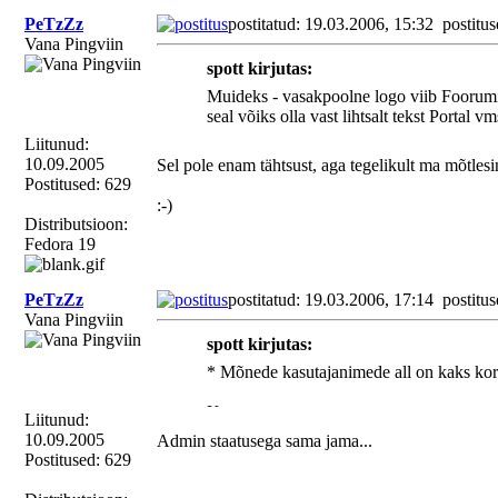
PeTzZz
postitatud: 19.03.2006, 15:32
postitus
Vana Pingviin
spott kirjutas:
Muideks - vasakpoolne logo viib Foorumil
seal võiks olla vast lihtsalt tekst Portal vm
Liitunud:
10.09.2005
Sel pole enam tähtsust, aga tegelikult ma mõtlesin,
Postitused: 629
:-)
Distributsioon:
Fedora 19
PeTzZz
postitatud: 19.03.2006, 17:14
postitus
Vana Pingviin
spott kirjutas:
* Mõnede kasutajanimede all on kaks kord
Korras
Liitunud:
10.09.2005
Admin staatusega sama jama...
Postitused: 629