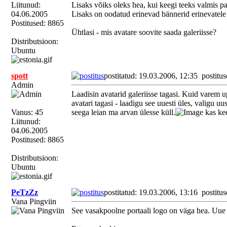
Liitunud:
Lisaks võiks oleks hea, kui keegi teeks valmis paa
04.06.2005
Lisaks on oodatud erinevad bännerid erinevatele 
Postitused: 8865
Ühtlasi - mis avatare soovite saada galeriisse?
Distributsioon:
Ubuntu
spott
postitatud: 19.03.2006, 12:35
postitus
Admin
Laadisin avatarid galeriisse tagasi. Kuid varem u
avatari tagasi - laadigu see uuesti üles, valigu u
Vanus: 45
seega leian ma arvan ülesse küll.
kas kee
Liitunud:
04.06.2005
Postitused: 8865
Distributsioon:
Ubuntu
PeTzZz
postitatud: 19.03.2006, 13:16
postitus
Vana Pingviin
See vasakpoolne portaali logo on väga hea. Uue 