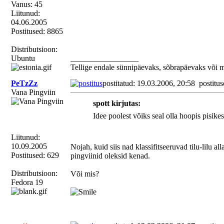
Vanus: 45
Liitunud:
04.06.2005
Postitused: 8865
Distributsioon:
Ubuntu
_________________
Tellige endale sünnipäevaks, sõbrapäevaks või 
PeTzZz
postitatud: 19.03.2006, 20:58
postitus
Vana Pingviin
spott kirjutas:
Idee poolest võiks seal olla hoopis pisike
Liitunud:
10.09.2005
Nojah, kuid siis nad klassifitseeruvad tilu-lilu
Postitused: 629
pingviinid oleksid kenad.
Distributsioon:
Või mis?
Fedora 19