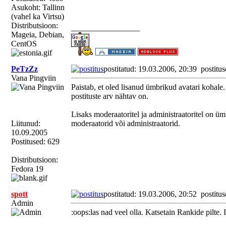
Asukoht: Tallinn
(vahel ka Virtsu)
Distributsioon:
_________________
Mageia, Debian,
CentOS
PeTzZz
postitatud: 19.03.2006, 20:39
postitus
Vana Pingviin
Paistab, et oled lisanud ümbrikud avatari kohale.
postituste arv nähtav on.
Lisaks moderaatoritel ja administraatoritel on üm
Liitunud:
moderaatorid või administraatorid.
10.09.2005
Postitused: 629
Distributsioon:
Fedora 19
spott
postitatud: 19.03.2006, 20:52
postitus
Admin
:oops:las nad veel olla. Katsetain Rankide pilte.