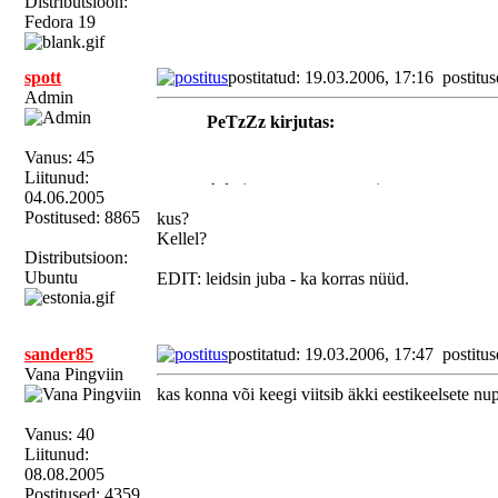
Distributsioon:
Fedora 19
spott
postitatud: 19.03.2006, 17:16
postitus
Admin
PeTzZz kirjutas:
Vanus: 45
Liitunud:
Admin staatusega sama jama...
04.06.2005
Postitused: 8865
kus?
Kellel?
Distributsioon:
Ubuntu
EDIT: leidsin juba - ka korras nüüd.
sander85
postitatud: 19.03.2006, 17:47
postitus
Vana Pingviin
kas konna või keegi viitsib äkki eestikeelsete nu
Vanus: 40
Liitunud:
08.08.2005
Postitused: 4359