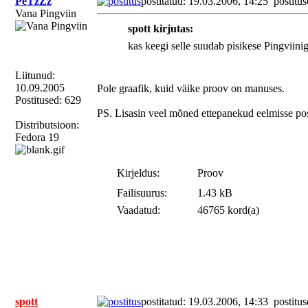
PeTzZz
postitatud: 19.03.2006, 14:25
postitus
Vana Pingviin
spott kirjutas:
kas keegi selle suudab pisikese Pingviini
Liitunud:
10.09.2005
Pole graafik, kuid väike proov on manuses.
Postitused: 629
PS. Lisasin veel mõned ettepanekud eelmisse pos
Distributsioon:
Fedora 19
Kirjeldus:
Proov
Failisuurus:
1.43 kB
Vaadatud:
46765 kord(a)
spott
postitatud: 19.03.2006, 14:33
postitus