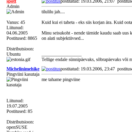
spott
postitatud: 19.03.2006, 21:07
postitus
Admin
tilulilu jah....
Vanus: 45
Kuid kui ei taheta - eks siis korjan ära. Kuid oot
Liitunud:
04.06.2005
Minu seisukoht - nende tärnide kaudu saab uus ka
Postitused: 8865
on alati subjektiivsed...
Distributsioon:
Ubuntu
_________________
Tellige endale sünnipäevaks, sõbrapäevaks või 
Michelinimehike
postitatud: 19.03.2006, 23:47
postitus
Pingviini kasutaja
me tahame pingviine
Liitunud:
19.07.2005
Postitused: 85
Distributsioon:
openSUSE