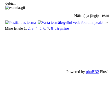
debian
Näita (aja järgi):
Pingviini veeb foorumi pealeht
Mine lehele
1
,
2
,
3
,
4
,
5
,
6
,
7
,
8
Järgmine
Powered by
phpBB2
Plus 