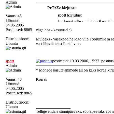
Admin
PeTzZz kirjutas:
spott kirjutas:
Vanus: 45
Liitunud:
kas keegi selle suudab pisikese Pin
04.06.2005
Postitused: 8865
väga hea - kasutusel :)
Pole graafik, kuid väike proov on manuse
Distributsioon:
Muideks - vasakpoolne logo viib Foorumile ja sea
Ubuntu
vast lihtsalt tekst Portal vms.
PS. Lisasin veel mõned ettepanekud eelmi
spott
postitatud: 19.03.2006, 15:27
postitus
Admin
* Mõnede kasutajanimede all on kaks korda kirju
Vanus: 45
Korras
Liitunud:
04.06.2005
Postitused: 8865
Distributsioon:
Ubuntu
_________________
Tellige endale sünnipäevaks, sõbrapäevaks või 