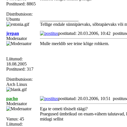
Postitused: 8865
Distributsioon:
Ubuntu
_________________
Tellige endale sünnipäevaks, sõbrapäevaks või 
jrepan
postitatud: 20.03.2006, 10:42
postitus
Moderaator
Mulle meeldib see teine kõige rohkem.
Liitunud:
18.08.2005
Postitused: 317
Distributsioon:
Arch Linux
pacho
postitatud: 20.03.2006, 10:51
postitus
Moderaator
Ega te ometi tõsiselt räägi?
Praegused ümbrikud on enam-vähem talutavad, k
Vanus: 45
midagi sellist
Liitunud: