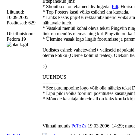
Ettepanekud jms:
* Shoutbox'i on ebameeldiv lugeda.
Pilt
. Horison
Liitunud:
* Top Posters kasti võiks esilehel ära kaotada.
10.09.2005
* Links kastis phpBB reklaambännerid võiks ära
Postitused: 629
nähtavale tuleb.
* Vasakul menüü kohal oleva teksti Pingviin ning l
Distributsioon:
link on menüüs olemas ning kiri Pingviin on ka 
Fedora 19
* Ülemine vasak logo lingib foorumisse ja parem 
Uudistes esineb vahetevahel+ väikseid näpukaid tek
olema kokku (Oleme kolinud teates). Oleksin he
:-)
UUENDUS
-----------
* See parempoolne logo võib olla näiteks tekst
F
* Lipu pildi võiks foorumi postitustes kasutajainfo 
* Mõnede kasutajanimede all on kaks korda kirj
Viimati muutis
PeTzZz
19.03.2006, 14:29; muud