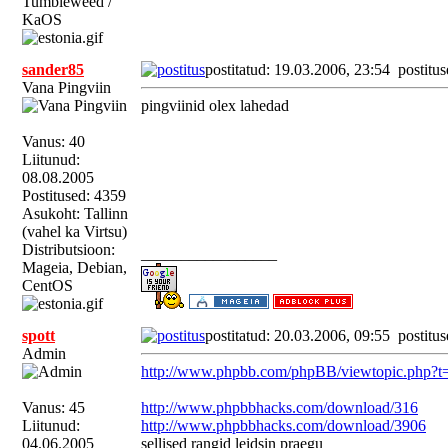
Tumbleweed /
KaOS
sander85
postitatud: 19.03.2006, 23:54
postitus
Vana Pingviin
pingviinid olex lahedad
Vanus: 40
Liitunud:
08.08.2005
Postitused: 4359
Asukoht: Tallinn
(vahel ka Virtsu)
Distributsioon:
_________________
Mageia, Debian,
CentOS
spott
postitatud: 20.03.2006, 09:55
postitus
Admin
http://www.phpbb.com/phpBB/viewtopic.php?t
Vanus: 45
http://www.phpbbhacks.com/download/316
Liitunud:
http://www.phpbbhacks.com/download/3906
04.06.2005
sellised rangid leidsin praegu