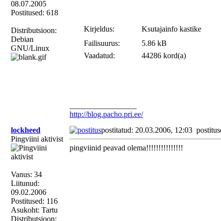
08.07.2005
Postitused: 618
Kirjeldus:
Ksutajainfo kastike
Distributsioon:
Debian
Failisuurus:
5.86 kB
GNU/Linux
Vaadatud:
44286 kord(a)
_________________
http://blog.pacho.pri.ee/
lockheed
postitatud: 20.03.2006, 12:03
postitus
Pingviini aktivist
pingviinid peavad olema!!!!!!!!!!!!!!!
Vanus: 34
Liitunud:
09.02.2006
Postitused: 116
Asukoht: Tartu
Distributsioon: