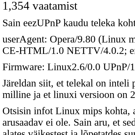
1,354
vaatamist
Sain eezUPnP kaudu teleka kohta
userAgent: Opera/9.80 (Linux mi
CE-HTML/1.0 NETTV/4.0.2; en)
Firmware: Linux2.6/0.0 UPnP/1
Järeldan siit, et telekal on intel
milline ja et linuxi versioon on 2
Otsisin infot Linux mips kohta, 
arusaadav ei ole. Sain aru, et se
alates väikestest ja lõpetatdes su