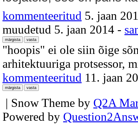
kommenteeritud
5. jaan 20
muudetud
5. jaan 2014
-
sa
"hoopis" ei ole siin õige s
arhitektuuriga protsessor, m
kommenteeritud
11. jaan 2
| Snow Theme by
Q2A Mar
Powered by
Question2Ans