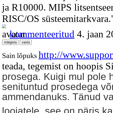
ja R10000. MIPS litsentsee
RISC/OS süsteemitarkvara.
kommenteeritud
4. jaan 
http://www.suppor
Sain lõpuks
teada, tegemist on hoopis 
prosega. Kuigi mul pole h
senituntud prosedega võr
ammendanuks. Tänud vas
loojatele, see on päris k