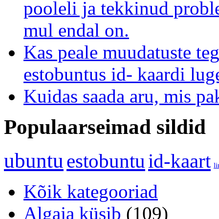
pooleli ja tekkinud prob
mul endal on.
Kas peale muudatuste teg
estobuntus id- kaardi lug
Kuidas saada aru, mis pa
Populaarseimad sildid
ubuntu
estobuntu
id-kaart
l
Kõik kategooriad
Algaja küsib
(109)