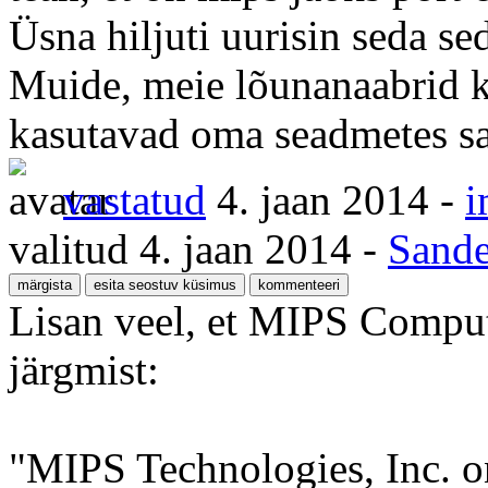
Üsna hiljuti uurisin seda se
Muide, meie lõunanaabrid k
kasutavad oma seadmetes sa
vastatud
4. jaan 2014
-
i
valitud
4. jaan 2014
-
Sande
Lisan veel, et MIPS Compute
järgmist:
"MIPS Technologies, Inc. 