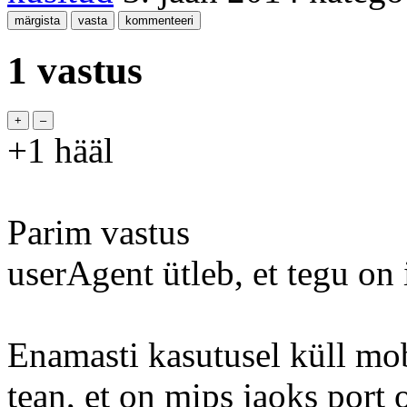
1 vastus
+1
hääl
Parim vastus
userAgent ütleb, et tegu on
Enamasti kasutusel küll mob
tean, et on mips jaoks port 