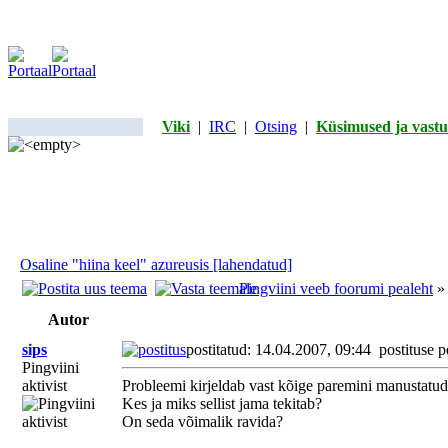
Viki
|
IRC
|
Otsing
|
Küsimused ja vastu
Osaline "hiina keel" azureusis [lahendatud]
Pingviini veeb foorumi pealeht
Autor
sips
postitatud: 14.04.2007, 09:44
postituse p
Pingviini
aktivist
Probleemi kirjeldab vast kõige paremini manustatud 
Kes ja miks sellist jama tekitab?
On seda võimalik ravida?