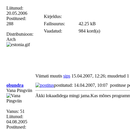
Liitunud:
20.05.2006
Kirjeldus:
Postitused:
288
Failisuurus:
42.25 kB
Vaadatud:
984 kord(a)
Distributsioon:
Arch
Viimati muutis
sips
15.04.2007, 12:26; muudetud 1
obundra
postitatud: 14.04.2007, 10:07
postituse p
Vana Pingviin
Äkki lokaadidega mingi jama.Kas mõnes programmis v
Vanus: 51
Liitunud:
04.08.2005
Postitused: