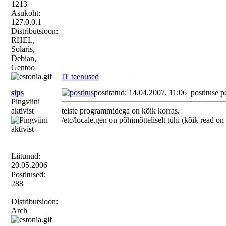
1213
Asukoht:
127.0.0.1
Distributsioon:
RHEL,
Solaris,
Debian,
Gentoo
_________________
IT teenused
sips
postitatud: 14.04.2007, 11:06
postituse p
Pingviini
aktivist
teiste programmidega on kõik korras.
/etc/locale.gen on põhimõtteliselt tühi (kõik read 
Liitunud:
20.05.2006
Postitused:
288
Distributsioon:
Arch