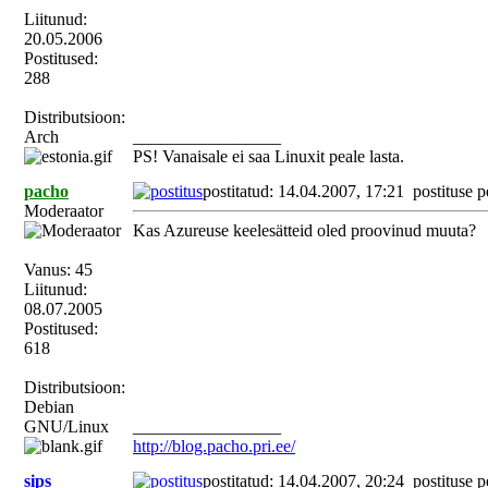
Liitunud:
20.05.2006
Postitused:
288
Distributsioon:
Arch
_________________
PS! Vanaisale ei saa Linuxit peale lasta.
pacho
postitatud: 14.04.2007, 17:21
postituse p
Moderaator
Kas Azureuse keelesätteid oled proovinud muuta?
Vanus: 45
Liitunud:
08.07.2005
Postitused:
618
Distributsioon:
Debian
GNU/Linux
_________________
http://blog.pacho.pri.ee/
sips
postitatud: 14.04.2007, 20:24
postituse p