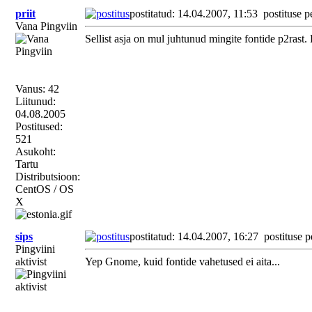
priit
postitatud: 14.04.2007, 11:53
postituse p
Vana Pingviin
Sellist asja on mul juhtunud mingite fontide p2ras
Vanus: 42
Liitunud:
04.08.2005
Postitused:
521
Asukoht:
Tartu
Distributsioon:
CentOS / OS
X
sips
postitatud: 14.04.2007, 16:27
postituse p
Pingviini
aktivist
Yep Gnome, kuid fontide vahetused ei aita...