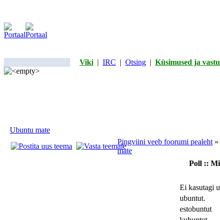
Viki
|
IRC
|
Otsing
|
Küsimused ja vastu
Ubuntu mate
Pingviini veeb foorumi pealeht
mate
Poll :: M
Ei kasutagi u
ubuntut.
estobuntut
kubuntut.