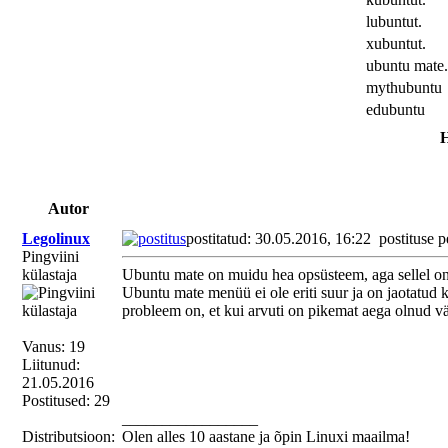
lubuntut.
xubuntut.
ubuntu mate.
mythubuntu
edubuntu
H
Autor
Legolinux
postitatud: 30.05.2016, 16:22
postituse p
Pingviini
külastaja
Ubuntu mate on muidu hea opsüsteem, aga sellel on
Ubuntu mate menüü ei ole eriti suur ja on jaotatu
probleem on, et kui arvuti on pikemat aega olnud välja
Vanus: 19
Liitunud:
21.05.2016
Postitused: 29
_________________
Distributsioon:
Olen alles 10 aastane ja õpin Linuxi maailma!