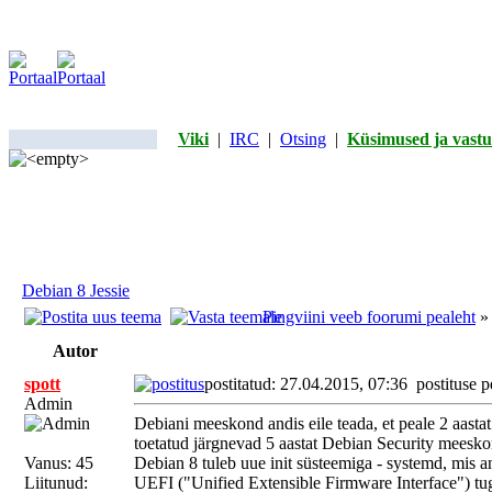
Viki
|
IRC
|
Otsing
|
Küsimused ja vastu
Debian 8 Jessie
Pingviini veeb foorumi pealeht
Autor
spott
postitatud: 27.04.2015, 07:36
postituse p
Admin
Debiani meeskond andis eile teada, et peale 2 aasta
toetatud järgnevad 5 aastat Debian Security mees
Vanus: 45
Debian 8 tuleb uue init süsteemiga - systemd, mis 
Liitunud:
UEFI ("Unified Extensible Firmware Interface") tu