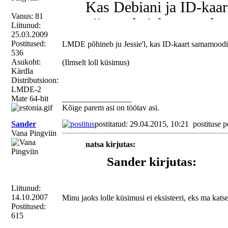
Kas Debiani ja ID-kaar
Vanus: 81
viimasel ajal on tegele
Liitunud:
25.03.2009
tahaks katsetada, siit 
Postitused:
LMDE põhineb ju Jessie'l, kas ID-kaart samamoodi 
536
aastast.
Asukoht:
(Ilmselt loll küsimus)
Kärdla
Distributsioon:
LMDE-2
Mate 64-bit
_________________
Kõige parem asi on töötav asi.
Sander
postitatud: 29.04.2015, 10:21
postituse p
Vana Pingviin
natsa kirjutas:
Sander kirjutas:
Kas Debiani ja ID-kaar
Liitunud:
ajal on tegelenud? Paig
14.10.2007
Minu jaoks lolle küsimusi ei eksisteeri, eks ma kats
katsetada, siit leidsin 
Postitused:
615
LMDE põhineb ju Jessie'l, kas ID-kaart sam