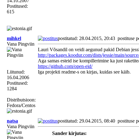
14.10.2007
Postitused:
615
mihkel
postitatud: 28.04.2015, 20:43
postituse p
Vana Pingviin
Lauri Võsandil on veidi aegunud pakid Debian jessi
http://packages.koodur.com/dists/jessie/main/source
Aga samas esteid ise kompillerimine ka just raketite
https://github.com/open-eid/
Liitunud:
Iga projekti readme-s on kirjas, kuidas see käib.
16.04.2006
Postitused:
1284
Distributsioon:
Fedora/Centos
natsa
postitatud: 29.04.2015, 08:40
postituse p
Vana Pingviin
Sander kirjutas: