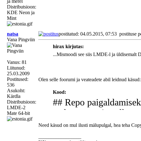
ja merel
Minu jaoks lolle küsimu
Distributsioon:
LMDE põhineb ju Jessi
ise üritan kompileerima
KDE Neon ja
Mint
hakka?
natsa
postitatud: 04.05.2015, 07:53
postituse p
(Ilmselt loll küsimus)
Vana Pingviin
hirax kirjutas:
...Mismoodi see siis LMDE-l ja üldisemalt De
Vanus: 81
Liitunud:
25.03.2009
Postitused:
Olen selle foorumi ja veateadete abil leidnud käsud:
536
Asukoht:
Kood:
Kärdla
## Repo paigaldamisek
Distributsioon:
LMDE-2
sudo apt-get install -
Mate 64-bit
Need käsud on mul ilusti mälupulgal, hea teha Cop
## ID-kaardi repo
_________________