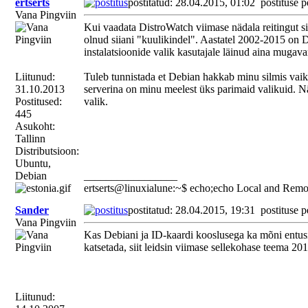
ertserts
postitatud: 28.04.2015, 01:02
postituse p
Vana Pingviin
Kui vaadata DistroWatch viimase nädala reitingut s
olnud siiani "kuulikindel". Aastatel 2002-2015 on 
instalatsioonide valik kasutajale läinud aina mugava
Liitunud:
Tuleb tunnistada et Debian hakkab minu silmis vaik
31.10.2013
serverina on minu meelest üks parimaid valikuid. Näi
Postitused:
valik.
445
Asukoht:
Tallinn
Distributsioon:
Ubuntu,
Debian
_________________
ertserts@linuxialune:~$ echo;echo Local and Remo
Sander
postitatud: 28.04.2015, 19:31
postituse p
Vana Pingviin
Kas Debiani ja ID-kaardi kooslusega ka mõni entusia
katsetada, siit leidsin viimase sellekohase teema 201
Liitunud: