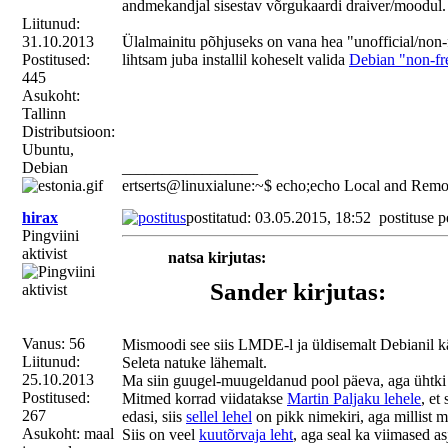
andmekandjal sisestav võrgukaardi draiver/moodul.
Liitunud:
31.10.2013
Ülalmainitu põhjuseks on vana hea "unofficial/non-
Postitused:
lihtsam juba installil koheselt valida
Debian "non-fr
445
Asukoht:
Tallinn
Distributsioon:
Ubuntu,
Debian
_________________
ertserts@linuxialune:~$ echo;echo Local and Remo
hirax
postitatud: 03.05.2015, 18:52
postituse p
Pingviini
aktivist
natsa kirjutas:
Sander kirjutas:
natsa kirjutas:
Vanus: 56
Mismoodi see siis LMDE-l ja üldisemalt Debianil k
Liitunud:
Sander kirjutas:
Seleta natuke lähemalt.
25.10.2013
Ma siin guugel-muugeldanud pool päeva, aga ühtki k
Kas Debiani ja ID-kaa
Postitused:
Mitmed korrad viidatakse
Martin Paljaku lehele
, et
Proovitud! Töötab!
on tegelenud? Paigalda
267
edasi, siis
sellel lehel
on pikk nimekiri, aga millist m
Asukoht: maal
Siis on veel
kuutõrvaja leht
leidsin viimase sellek
, aga seal ka viimased a