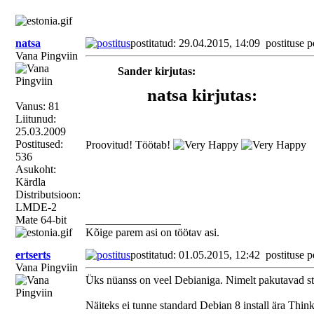
(Ilmselt loll küsimus)
natsa
postitatud: 29.04.2015, 14:09
postituse p
Vana Pingviin
Sander kirjutas:
natsa kirjutas:
Vanus: 81
Liitunud:
Sander kirjutas:
25.03.2009
Kas Debiani ja ID-kaa
Postitused:
Proovitud! Töötab!
536
ajal on tegelenud? Pai
Asukoht:
Minu jaoks lolle küsimusi ei eksisteeri, eks
katsetada, siit leidsin
Kärdla
Distributsioon:
LMDE-2
LMDE põhineb ju Jessie
Mate 64-bit
_________________
hakka?
Kõige parem asi on töötav asi.
ertserts
postitatud: 01.05.2015, 12:42
postituse p
Vana Pingviin
(Ilmselt loll küsimus)
Üks nüanss on veel Debianiga. Nimelt pakutavad stan
Näiteks ei tunne standard Debian 8 install ära Think