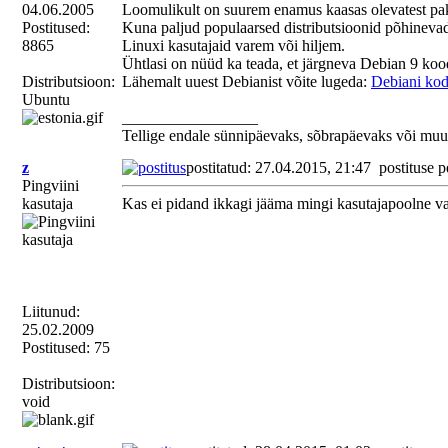
04.06.2005
Loomulikult on suurem enamus kaasas olevatest paket
Postitused:
Kuna paljud populaarsed distributsioonid põhinevad 
8865
Linuxi kasutajaid varem või hiljem.
Ühtlasi on nüüd ka teada, et järgneva Debian 9 ko
Distributsioon:
Lähemalt uuest Debianist võite lugeda:
Debiani kod
Ubuntu
_________________
Tellige endale sünnipäevaks, sõbrapäevaks või muu
z
postitatud: 27.04.2015, 21:47
postituse p
Pingviini
kasutaja
Kas ei pidand ikkagi jääma mingi kasutajapoolne va
Liitunud:
25.02.2009
Postitused: 75
Distributsioon:
void