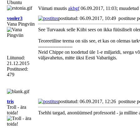
Ubuntu
Viimati muutis
akbgf
06.09.2017, 11:03; muudetud 
vooler3
postitatud: 06.09.2017, 10:49
postituse p
Vana Pingviin
See Turvaauk selle Kiibi sees on ikka füüsiliselt ol
Teoreetiline teema on siis see, et kas on olemas tar
----------------------
Neid Chippe on toodetud üle 1-e miljaridi, seega võ
Liitunud:
väljavahetus, mitte üksi Eesti Vabariigis.
21.12.2015
Postitused:
479
tris
postitatud: 06.09.2017, 12:26
postituse p
Troll - ära
toida!
Tsehhi targad, anonüümsed professorid - ja milline 