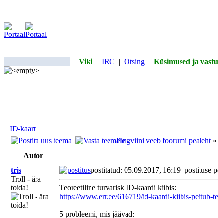
Viki
|
IRC
|
Otsing
|
Küsimused ja vastu
ID-kaart
Pingviini veeb foorumi pealeht
Autor
tris
postitatud: 05.09.2017, 16:19
postituse p
Troll - ära
toida!
Teoreetiline turvarisk ID-kaardi kiibis:
https://www.err.ee/616719/id-kaardi-kiibis-peitub-te
5 probleemi, mis jäävad: