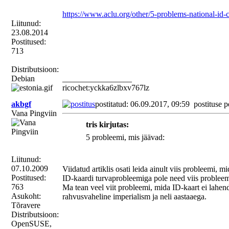
https://www.aclu.org/other/5-problems-national-id-
Liitunud:
23.08.2014
Postitused:
713
Distributsioon:
Debian
_________________
ricochet:yckka6zlbxv767lz
akbgf
postitatud: 06.09.2017, 09:59
postituse p
Vana Pingviin
tris kirjutas:
5 probleemi, mis jäävad:
Liitunud:
07.10.2009
Viidatud artiklis osati leida ainult viis probleemi, m
Postitused:
ID-kaardi turvaprobleemiga pole need viis probleem
763
Ma tean veel viit probleemi, mida ID-kaart ei lahend
Asukoht:
rahvusvaheline imperialism ja neli aastaaega.
Tõravere
Distributsioon:
OpenSUSE,