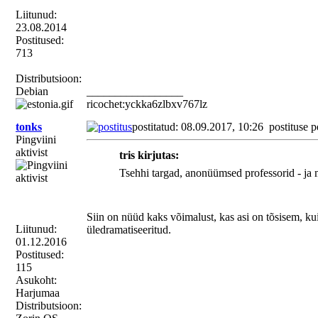
Liitunud:
23.08.2014
Postitused:
713
Distributsioon:
Debian
_________________
ricochet:yckka6zlbxv767lz
tonks
postitatud: 08.09.2017, 10:26
postituse p
Pingviini
aktivist
tris kirjutas:
Tsehhi targad, anonüümsed professorid - ja m
Siin on nüüd kaks võimalust, kas asi on tõsisem, kui
Liitunud:
üledramatiseeritud.
01.12.2016
Postitused:
115
Asukoht:
Harjumaa
Distributsioon: