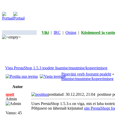
Viki
|
IRC
|
Otsing
|
Küsimused ja vastu
Viga PrestaShop 1.5.3 toodete lisamise/muutmise/kopeerimiseg
Pingviini veeb foorumi pealeht
lisamise/muutmise/kopeerimiseg
Autor
spott
postitatud: 30.12.2012, 21:04
postituse p
Admin
Uues PrestaShop 1.5.3-s on viga, mis ei luba tootei
Põhjusest on lähemalt kirjutatud
siin PrestaShopi f
Vanus: 45