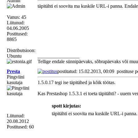
Admin
täpitähti ei soovita ma kuskile URL-i panna. Endale
Vanus: 45
Liitunud:
04.06.2005
Postitused:
8865
Distributsioon:
Ubuntu
_________________
Tellige endale sünnipäevaks, sõbrapäevaks või muu
Presta
postitatud: 15.02.2013, 00:09
postituse p
Pingviini
kasutaja
1.5.0.17 tegi ise täpitähed ja kõik töötas.
Kas Prestashop 1.5.3.1 ei toeta täpitähti? - uuem v
spott kirjutas:
täpitähti ei soovita ma kuskile URL-i panna
Liitunud:
20.08.2012
Postitused: 60