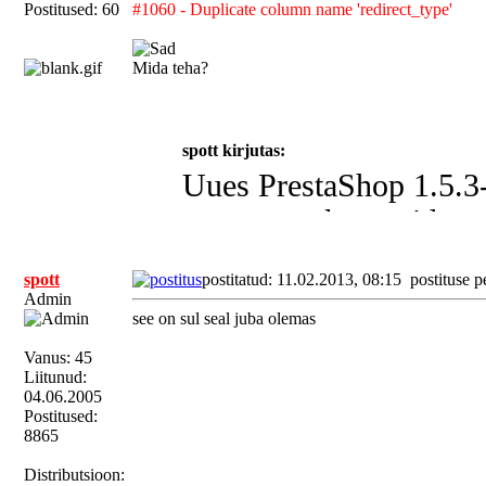
Postitused: 60
#1060 - Duplicate column name 'redirect_type'
Mida teha?
spott kirjutas:
Uues PrestaShop 1.5.3-s
muuta ega kopeerida.
Põhjusest on lähemalt 
spott
postitatud: 11.02.2013, 08:15
postituse p
Admin
see on sul seal juba olemas
Lahendus on aga siin. 
andmebaasi phpMyadmin-
Vanus: 45
Liitunud:
käivitage (Go või Mine 
04.06.2005
Postitused:
Kood:
8865
Distributsioon:
alter table ps_product add column redi