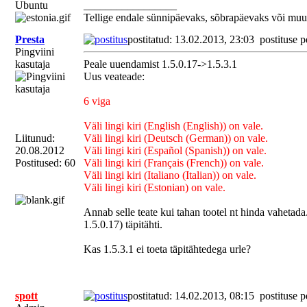
Ubuntu
_________________
alter table ps_product_shop add column
Tellige endale sünnipäevaks, sõbrapäevaks või muu
Presta
postitatud: 13.02.2013, 23:03
postituse p
Pingviini
NB: Kui Teie poe andm
kasutaja
Peale uuendamist 1.5.0.17->1.5.3.1
Uus veateade:
"ps_", siis muudke see
6 viga
eesliitele.
Väli lingi kiri (English (English)) on vale.
Liitunud:
Väli lingi kiri (Deutsch (German)) on vale.
Allikas:
PrestaShopi f
20.08.2012
Väli lingi kiri (Español (Spanish)) on vale.
Postitused: 60
Väli lingi kiri (Français (French)) on vale.
Väli lingi kiri (Italiano (Italian)) on vale.
Väli lingi kiri (Estonian) on vale.
Annab selle teate kui tahan tootel nt hinda vahetada
1.5.0.17) täpitähti.
Kas 1.5.3.1 ei toeta täpitähtedega urle?
spott
postitatud: 14.02.2013, 08:15
postituse p