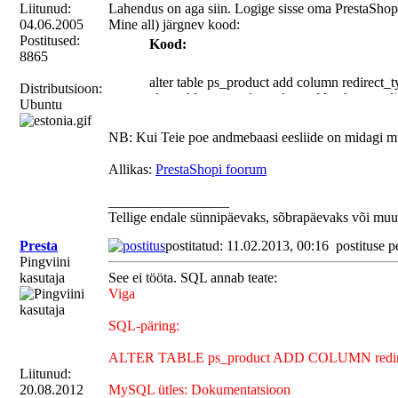
Liitunud:
Lahendus on aga siin. Logige sisse oma PrestaShop
04.06.2005
Mine all) järgnev kood:
Postitused:
Kood:
8865
alter table ps_product add column redirect_ty
Distributsioon:
alter table ps_product_shop add column redir
Ubuntu
NB: Kui Teie poe andmebaasi eesliide on midagi muu
Allikas:
PrestaShopi foorum
_________________
Tellige endale sünnipäevaks, sõbrapäevaks või muu
Presta
postitatud: 11.02.2013, 00:16
postituse p
Pingviini
kasutaja
See ei tööta. SQL annab teate:
Viga
SQL-päring:
ALTER TABLE ps_product ADD COLUMN redirect_
Liitunud:
20.08.2012
MySQL ütles: Dokumentatsioon