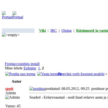
Viki
|
IRC
|
Otsing
|
Küsimused ja vastu
Frontaccountigu install
Mine lehele
Eelmine
1
,
2
Pingviini veeb foorumi pealeht
Autor
spott
postitatud: 08.05.2012, 09:25
postituse p
Admin
Seaded - Eelarveaastad - sealt lisad eelarve aasta ja
Vanus: 45