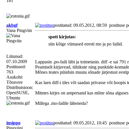
181
akbgf
postitatud: 09.05.2012, 08:59
postituse p
Vana Pingviin
spott kirjutas:
siin kõige viimased eeesti mo ja po failid.
Liitunud:
07.10.2009
Lappasin .po-faili läbi ja toimetasin. diff -e sai 791 
Postitused:
Peamiselt kirjavead, tühikute ning punktide-komade 
763
Mõnes teates püüdsin muuta sõnade järjestust eesti
Asukoht:
Tõravere
Kas laen diff-i üles või saadan privasse või hoopis te
Distributsioon:
OpenSUSE,
Mitmes kirjes on ampersand kas mõne sõna alguses 
Ubuntu
Millega .mo-failile läheneda?
insippo
postitatud: 09.05.2012, 10:45
postituse p
Pingviini