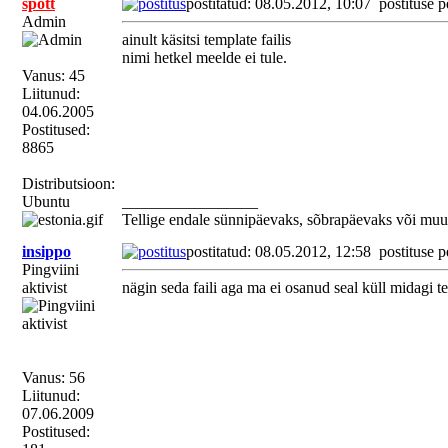
spott
postitatud: 08.05.2012, 10:07
postituse p
Admin
ainult käsitsi template failis
nimi hetkel meelde ei tule.
Vanus: 45
Liitunud:
04.06.2005
Postitused:
8865
Distributsioon:
Ubuntu
_________________
Tellige endale sünnipäevaks, sõbrapäevaks või muu
insippo
postitatud: 08.05.2012, 12:58
postituse p
Pingviini
aktivist
nägin seda faili aga ma ei osanud seal küll midagi t
Vanus: 56
Liitunud:
07.06.2009
Postitused: