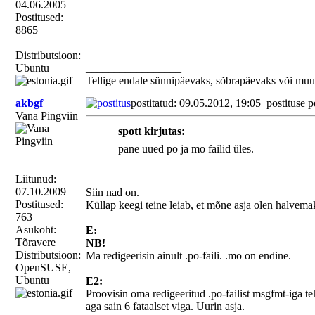
04.06.2005
Postitused:
8865
Distributsioon:
Ubuntu
_________________
Tellige endale sünnipäevaks, sõbrapäevaks või muu
akbgf
postitatud: 09.05.2012, 19:05
postituse p
Vana Pingviin
spott kirjutas:
pane uued po ja mo failid üles.
Liitunud:
07.10.2009
Siin nad on.
Postitused:
Küllap keegi teine leiab, et mõne asja olen halvem
763
Asukoht:
E:
Tõravere
NB!
Distributsioon:
Ma redigeerisin ainult .po-faili. .mo on endine.
OpenSUSE,
Ubuntu
E2:
Proovisin oma redigeeritud .po-failist msgfmt-iga tek
aga sain 6 fataalset viga. Uurin asja.