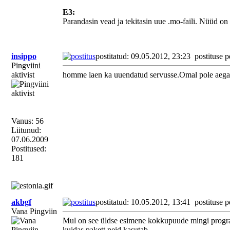
E3:
Parandasin vead ja tekitasin uue .mo-faili. Nüüd on
insippo
postitatud: 09.05.2012, 23:23
postituse p
Pingviini
aktivist
homme laen ka uuendatud servusse.Omal pole aega k
Vanus: 56
Liitunud:
07.06.2009
Postitused:
181
akbgf
postitatud: 10.05.2012, 13:41
postituse p
Vana Pingviin
Mul on see üldse esimene kokkupuude mingi program
kuidas pakett neid kasutab.