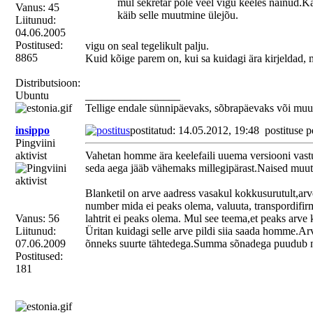
mul sekretär pole veel vigu keeles näinud.Ka
Vanus: 45
E:
käib selle muutmine ülejõu.
Liitunud:
NB!
04.06.2005
Postitused:
vigu on seal tegelikult palju.
Ma redigeerisin ainult 
8865
Kuid kõige parem on, kui sa kuidagi ära kirjeldad, 
Distributsioon:
Ubuntu
_________________
E2:
Tellige endale sünnipäevaks, sõbrapäevaks või muu
Proovisin oma redigeeri
insippo
postitatud: 14.05.2012, 19:48
postituse p
Pingviini
.mo-faili,
aktivist
Vahetan homme ära keelefaili uuema versiooni vast
seda aega jääb vähemaks millegipärast.Naised muu
aga sain 6 fataalset vig
Blanketil on arve aadress vasakul kokkusurutult,ar
number mida ei peaks olema, valuuta, transpordifir
E3:
Vanus: 56
lahtrit ei peaks olema. Mul see teema,et peaks arve ke
Liitunud:
Üritan kuidagi selle arve pildi siia saada homme.A
Parandasin vead ja teki
07.06.2009
õnneks suurte tähtedega.Summa sõnadega puudub nii
Postitused:
mõlemad uued.
181