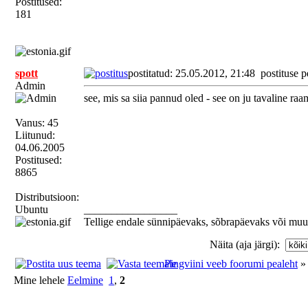
Postitused:
181
spott
postitatud: 25.05.2012, 21:48
postituse p
Admin
see, mis sa siia pannud oled - see on ju tavaline 
Vanus: 45
Liitunud:
04.06.2005
Postitused:
8865
Distributsioon:
Ubuntu
_________________
Tellige endale sünnipäevaks, sõbrapäevaks või muu
Näita (aja järgi):
Pingviini veeb foorumi pealeht
Mine lehele
Eelmine
1
,
2