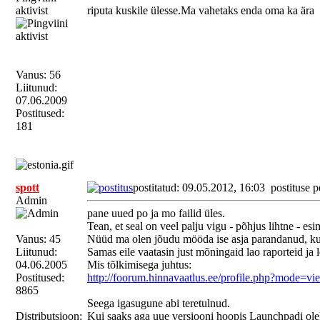
aktivist
riputa kuskile ülesse.Ma vahetaks enda oma ka ära
Vanus: 56
Liitunud:
07.06.2009
Postitused:
181
spott
postitatud: 09.05.2012, 16:03
postituse p
Admin
pane uued po ja mo failid üles.
Tean, et seal on veel palju vigu - põhjus lihtne - esim
Vanus: 45
Nüüd ma olen jõudu mööda ise asja parandanud, kui
Liitunud:
Samas eile vaatasin just mõningaid lao raporteid ja 
04.06.2005
Mis tõlkimisega juhtus:
Postitused:
http://foorum.hinnavaatlus.ee/profile.php?mod
8865
Seega igasugune abi teretulnud.
Distributsioon:
Kui saaks aga uue versiooni hoopis Launchpadi oleks 