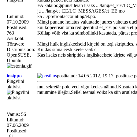
FA kataloogipuust leian lisaks .../lang/et_EE/
ja .../lang/et_EE/LC_MESSAGES/et_EE.mo
Liitunud:
ka .../po/frontaccounting/et.po.
07.10.2009
Mingi punane hoiatus valuutade juures vahetus uueks
Postitused:
kui kopeerisin oma redigeeritud et_EE.po sinna et.p
763
Küllap võib vist ka sümbollinki kasutada, pärast pr
Asukoht:
Tõravere
Mingi hulk ingliskeelseid kirjeid on .sql skriptides, 
Distributsioon:
Kuidas sinna eesti keele saab?
OpenSUSE,
Kas lisaks neis skriptides ingliskeelsete kirjete vä
Ubuntu
insippo
postitatud: 14.05.2012, 19:17
postituse p
Pingviini
aktivist
mul sekretär pole veel vigu keeles näinud.Kasutab k
muutmine ülejõu.Sellel teemal võiks ka siin arutleda
Vanus: 56
Liitunud:
07.06.2009
Postitused:
181