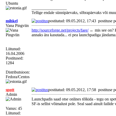
Ubuntu
_________________
Tellige endale sünnipäevaks, sõbrapäevaks või muu
mihkel
postitatud: 09.05.2012, 17:43
postituse p
Vana Pingviin
http://sourceforge.net/projects/faee/
← mis see on? Ka
annaks ära kasutada... ei pea launchpadiga jändama
Liitunud:
16.04.2006
Postitused:
1284
Distributsioon:
Fedora/Centos
spott
postitatud: 09.05.2012, 17:58
postituse p
Admin
Launchpadis saad otse onlines tõlkida - tegu on spet
SF-is sellist võimalust pole. Seal saad ainult failid
Vanus: 45
Liitunud: