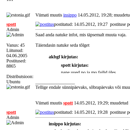
Viimati muutis
insippo
14.05.2012, 19:28; muudetu
spott
postitatud: 14.05.2012, 19:27
postituse p
Admin
Saad anda natuke infot, mis täpsemalt muuta vaja.
Vanus: 45
Täiendasin natuke seda tõlget
Liitunud:
04.06.2005
akbgf kirjutas:
Postitused:
spott kirjutas:
8865
pane uued po ja mo failid üles.
Distributsioon:
Ubuntu
_________________
Tellige endale sünnipäevaks, sõbrapäevaks või muu
Siin nad on.
Viimati muutis
spott
14.05.2012, 19:29; muudetud 
Küllap keegi teine leia
spott
postitatud: 14.05.2012, 19:28
postituse p
parandanud.
Admin
insippo kirjutas: