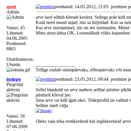
spott
postitatud: 14.05.2012, 21:05
postituse p
Admin
arve keel sõltub kliendi keelest. Sellega pole küll m
Kuid need muud asjad, mis sa kirjeldad. Kus sa nei
Vanus: 45
Kui arve sisestamisel, siis on see normaalne. Minul
Liitunud:
Minu arust täitsa OK. Loomulikult võiks kujundust sät
04.06.2005
Postitused:
8865
Distributsioon:
Ubuntu
_________________
Tellige endale sünnipäevaks, sõbrapäevaks või muu
insippo
postitatud: 23.05.2012, 09:44
postituse p
Pingviini
aktivist
Sellel blanketil on arve aadress selline püstine pi
püstiselt kõrval jne.
Sinu arve on küll igati okei. Trükiprofiil on valitud 
Selline näeb välja
Vanus: 56
Liitunud:
Oleks vaja teha eestikeelseid kui ingliskeelseid arve
07.06.2009