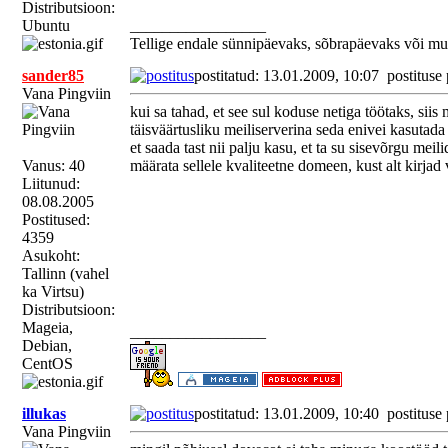
Distributsioon:
Ubuntu
_________________
Tellige endale sünnipäevaks, sõbrapäevaks või mu
sander85
postitatud: 13.01.2009, 10:07
postituse
Vana Pingviin
kui sa tahad, et see sul koduse netiga töötaks, sii
täisväärtusliku meiliserverina seda enivei kasutada 
et saada tast nii palju kasu, et ta su sisevõrgu meil
Vanus: 40
määrata sellele kvaliteetne domeen, kust alt kirjad
Liitunud:
08.08.2005
Postitused:
4359
Asukoht:
Tallinn (vahel
ka Virtsu)
Distributsioon:
Mageia,
_________________
Debian,
CentOS
illukas
postitatud: 13.01.2009, 10:40
postituse
Vana Pingviin