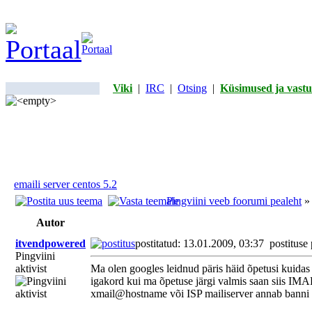
Viki
|
IRC
|
Otsing
|
Küsimused ja vastu
emaili server centos 5.2
Pingviini veeb foorumi pealeht
Autor
itvendpowered
postitatud: 13.01.2009, 03:37
postituse
Pingviini
aktivist
Ma olen googles leidnud päris häid õpetusi kuidas 
igakord kui ma õpetuse järgi valmis saan siis IMA
xmail@hostname või ISP mailiserver annab banni 