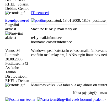
RHEL, Solaris,
Debian, Gentoo
_________________
IT teenused
itvendpowered
postitatud: 13.01.2009, 18:53
postituse
Pingviini
aktivist
Staatilne IP ok ja mail realy ok
relay mail.infonet.ee
hostname corsair.infonet.ee
Vanus: 36
Windowsi peal katsetasin et kas emaild funkavad si
Liitunud:
confisin mail relay ära, LANis tegin linux box ne
30.08.2006
Postitused: 342
Asukoht:
Tallinn
Distributsioon:
RHEL / Debian
_________________
Maailmas võiks ikka rahu olla aga ahnus on suure
Näita (aja järgi):
Pingviini veeb foorumi pealeht