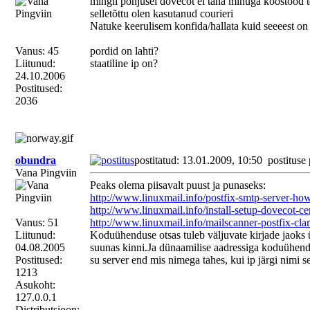
mingil põhjusel dovecot ei taha minuga koostööd teha
selletõttu olen kasutanud courieri
Natuke keerulisem konfida/hallata kuid seeeest o
Vanus: 45
pordid on lahti?
Liitunud:
staatiline ip on?
24.10.2006
Postitused:
2036
obundra
postitatud: 13.01.2009, 10:50
postituse
Vana Pingviin
Peaks olema piisavalt puust ja punaseks:
http://www.linuxmail.info/postfix-smtp-server-how
http://www.linuxmail.info/install-setup-dovecot-ce
Vanus: 51
http://www.linuxmail.info/mailscanner-postfix-cl
Liitunud:
Koduühenduse otsas tuleb väljuvate kirjade jaoks ü
04.08.2005
suunas kinni.Ja dünaamilise aadressiga koduühendu
Postitused:
su server end mis nimega tahes, kui ip järgi nimi s
1213
Asukoht:
127.0.0.1
Distributsioon: