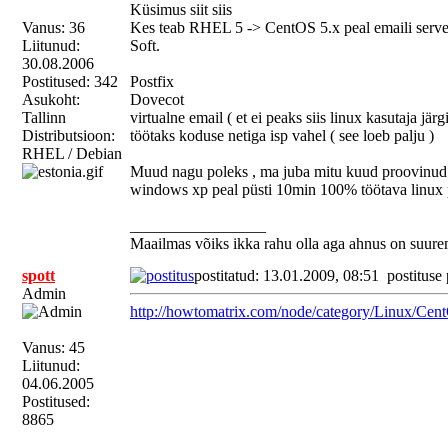
Küsimus siit siis
Vanus: 36
Kes teab RHEL 5 -> CentOS 5.x peal emaili server
Liitunud:
Soft.
30.08.2006
Postitused: 342
Postfix
Asukoht:
Dovecot
Tallinn
virtualne email ( et ei peaks siis linux kasutaja järg
Distributsioon:
töötaks koduse netiga isp vahel ( see loeb palju )
RHEL / Debian
Muud nagu poleks , ma juba mitu kuud proovinud s
windows xp peal püsti 10min 100% töötava linux p
_________________
Maailmas võiks ikka rahu olla aga ahnus on suure
spott
postitatud: 13.01.2009, 08:51
postituse
Admin
http://howtomatrix.com/node/category/Linux/Cen
Vanus: 45
Liitunud:
04.06.2005
Postitused:
8865