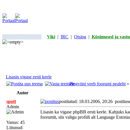
Viki
|
IRC
|
Otsing
|
Küsimused ja vastu
Lisasin vigase eesti keele
Pingviini veeb foorumi pealeht
Autor
spott
postitatud: 18.03.2006, 20:26
postitus
Admin
Lisasin ka vigase phpBB eesti keele. Kahjuks kaov
foorumit, siis valigu profiili alt Language Estonia
Vanus: 45
Liitunud: