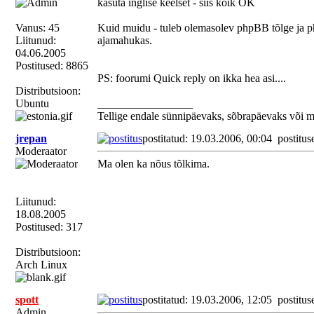
kasuta inglise keelset - siis kõik OK
Vanus: 45
Kuid muidu - tuleb olemasolev phpBB tõlge ja ph
Liitunud:
ajamahukas.
04.06.2005
Postitused: 8865
PS: foorumi Quick reply on ikka hea asi....
Distributsioon:
Ubuntu
_________________
Tellige endale sünnipäevaks, sõbrapäevaks või 
jrepan
postitatud: 19.03.2006, 00:04
postitus
Moderaator
Ma olen ka nõus tõlkima.
Liitunud:
18.08.2005
Postitused: 317
Distributsioon:
Arch Linux
spott
postitatud: 19.03.2006, 12:05
postitus
Admin