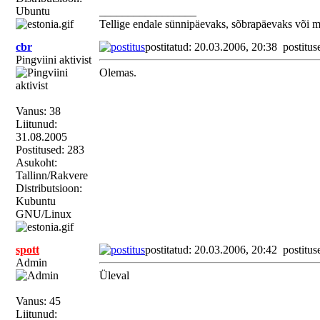
Ubuntu
_________________
Tellige endale sünnipäevaks, sõbrapäevaks või 
cbr
postitatud: 20.03.2006, 20:38
postitus
Pingviini aktivist
Olemas.
Vanus: 38
Liitunud:
31.08.2005
Postitused: 283
Asukoht:
Tallinn/Rakvere
Distributsioon:
Kubuntu
GNU/Linux
spott
postitatud: 20.03.2006, 20:42
postitus
Admin
Üleval
Vanus: 45
Liitunud: