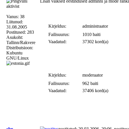
Lisan väiksed eestindused adminni ja mode ranki 
Vanus: 38
Liitunud:
Kirjeldus:
administraator
31.08.2005
Postitused: 283
Failisuurus:
1010 baiti
Asukoht:
Vaadatud:
37302 kord(a)
Tallinn/Rakvere
Distributsioon:
Kubuntu
GNU/Linux
Kirjeldus:
moderaator
Failisuurus:
962 baiti
Vaadatud:
37406 kord(a)
cbr
postitatud: 20.03.2006, 20:06
postitus