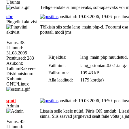
Ubuntu
_________________
Tellige endale sünnipäevaks, sõbrapäevaks või 
cbr
postitatud: 19.03.2006, 19:06
postitus
Pingviini aktivist
Tõlkisin siis seda lang_main.php-d. Foorumi osa s
portaali modi jms.
Vanus: 38
Liitunud:
31.08.2005
Kirjeldus:
lang_main.php muudetud, lõ
Postitused: 283
Asukoht:
Failinimi:
lang_estonian-0.0.1.tar.gz
Tallinn/Rakvere
Failisuurus:
109.43 kB
Distributsioon:
Kubuntu
Alla laaditud:
1179 kord(a)
GNU/Linux
spott
postitatud: 19.03.2006, 19:50
postitus
Admin
Lisasin selle keele nüüd. Päris OK tundub. Lisas
sinna. Siis saavad järgnevad sealt faile võtta ja jä
Vanus: 45
Liitunud: