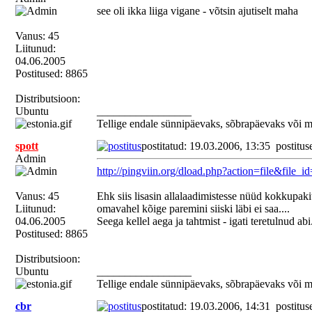
see oli ikka liiga vigane - võtsin ajutiselt maha
Vanus: 45
Liitunud:
04.06.2005
Postitused: 8865
Distributsioon:
Ubuntu
_________________
Tellige endale sünnipäevaks, sõbrapäevaks või 
spott
postitatud: 19.03.2006, 13:35
postitus
Admin
http://pingviin.org/dload.php?action=file&file_i
Vanus: 45
Ehk siis lisasin allalaadimistesse nüüd kokkupakit
Liitunud:
omavahel kõige paremini siiski läbi ei saa....
04.06.2005
Seega kellel aega ja tahtmist - igati teretulnud abi
Postitused: 8865
Distributsioon:
Ubuntu
_________________
Tellige endale sünnipäevaks, sõbrapäevaks või 
cbr
postitatud: 19.03.2006, 14:31
postitus