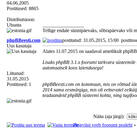
04.06.2005
Postitused: 8865
Distributsioon:
Ubuntu
_________________
Tellige endale sünnipäevaks, sõbrapäevaks või 
phpBBeesti.com
postitatud: 31.05.2015, 15:00
postitus
Uus kasutaja
Alates 11.07.2015 on saadaval ametlikult phpBB 
Lisaks phpBB 3.1.x foorumi tarkvara süsteemile o
automaatselt koos laiendusega!
Liitunud:
31.05.2015
Postitused: 1
phpBBeesti.com on kommuun, mis on võtnud üle 
2014 sama eesmärgiga, mis oli eelnevatel eelkäijat
teadaandeid phpBB süsteemi kohta, ning tugifoo
Näita (aja järgi):
Pingviini veeb foorumi pealeht