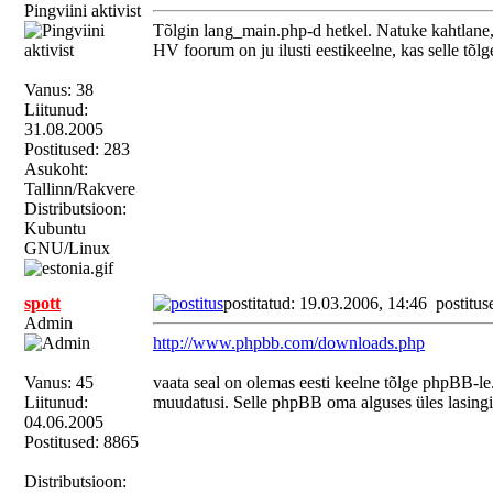
Pingviini aktivist
Tõlgin lang_main.php-d hetkel. Natuke kahtlane,
HV foorum on ju ilusti eestikeelne, kas selle tõl
Vanus: 38
Liitunud:
31.08.2005
Postitused: 283
Asukoht:
Tallinn/Rakvere
Distributsioon:
Kubuntu
GNU/Linux
spott
postitatud: 19.03.2006, 14:46
postitus
Admin
http://www.phpbb.com/downloads.php
Vanus: 45
vaata seal on olemas eesti keelne tõlge phpBB-le.
Liitunud:
muudatusi. Selle phpBB oma alguses üles lasingi, 
04.06.2005
Postitused: 8865
Distributsioon: