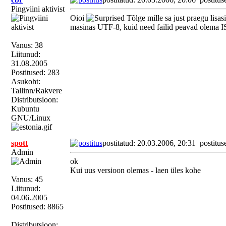
Pingviini aktivist
Oioi
Tõlge mille sa just praegu lisa
masinas UTF-8, kuid need failid peavad olema IS
Vanus: 38
Liitunud:
31.08.2005
Postitused: 283
Asukoht:
Tallinn/Rakvere
Distributsioon:
Kubuntu
GNU/Linux
spott
postitatud: 20.03.2006, 20:31
postitus
Admin
ok
Kui uus versioon olemas - laen üles kohe
Vanus: 45
Liitunud:
04.06.2005
Postitused: 8865
Distributsioon: