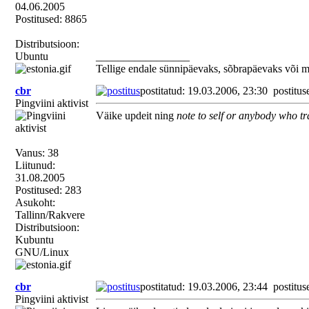
04.06.2005
Postitused: 8865
Distributsioon:
Ubuntu
_________________
Tellige endale sünnipäevaks, sõbrapäevaks või 
cbr
postitatud: 19.03.2006, 23:30
postitus
Pingviini aktivist
Väike updeit ning
note to self or anybody who tra
Vanus: 38
Liitunud:
31.08.2005
Postitused: 283
Asukoht:
Tallinn/Rakvere
Distributsioon:
Kubuntu
GNU/Linux
cbr
postitatud: 19.03.2006, 23:44
postitus
Pingviini aktivist