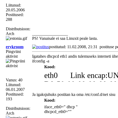
Liitunud:
20.05.2006
Postitused:
288
Distributsioon:
Arch
_________________
PS! Vanaisale ei saa Linuxit peale lasta.
erykroom
postitatud: 11.02.2008, 21:31
postituse p
Pingviini
aktivist
Igatahes dhcpcd eth1 andis tulemuseks interneti üh
ifconfig -a
Kood:
eth0 Link encap:UN
Vanus: 40
D8-50-00-00-00-00-00
Liitunud:
06.01.2007
BROADCAST MULT
Postitused:
Ja igaksjuhuks postitan ka oma /etc/conf.d/net sisu
193
RX packets:0 errors
Kood:
iface_eth0=" dhcp "
TX packets:0 errors:
Distributsioon:
dhcpcd_eth0=""
Arch