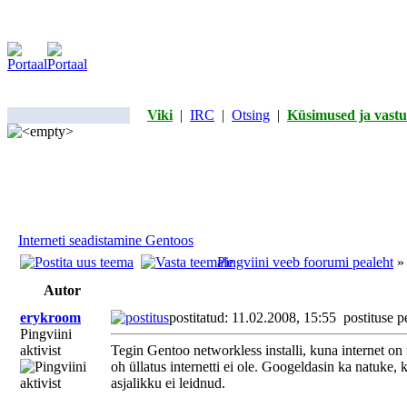
Viki
|
IRC
|
Otsing
|
Küsimused ja vastu
Interneti seadistamine Gentoos
Pingviini veeb foorumi pealeht
Autor
erykroom
postitatud: 11.02.2008, 15:55
postituse p
Pingviini
aktivist
Tegin Gentoo networkless installi, kuna internet on n
oh üllatus internetti ei ole. Googeldasin ka natuke,
asjalikku ei leidnud.