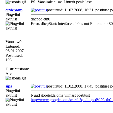
PS! Vanaisale ei saa Linuxit peale lasta.
erykroom
postitatud: 11.02.2008, 16:31
postituse p
Pingviini
aktivist
dhcpcd eth0
Error, dhcpStart: interface eth0 is not Ethernet or 
Vanus: 40
Liitunud:
06.01.2007
Postitused:
193
Distributsioon:
Arch
sips
postitatud: 11.02.2008, 17:45
postituse p
Pingviini
aktivist
Nüüd googelda oma viimast postitust
http://www.google.com/search?q=dhcpcd%20eth0..