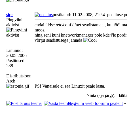
collisions:0 txque
RX bytes:0 (0.0 b) 
sips
postitatud: 11.02.2008, 21:54
postituse p
Pingviini
aktivist
endal üldse /etc/conf.d/net seadistamata, kui tööl ma
eth1 Link encap:Eth
moos.
ning seni kuni knetworkmanager pole kde4'le pordit
inet addr:192.168.
võrgu seadistusega jamada
Mask:255.255.255.0
Liitunud:
UP BROADCAST 
20.05.2006
Postitused:
MULTICAST MTU:150
288
RX packets:694 erro
Distributsioon:
Arch
_________________
TX packets:597 error
PS! Vanaisale ei saa Linuxit peale lasta.
collisions:0 txque
Näita (aja järgi):
RX bytes:703565 (6
Pingviini veeb foorumi pealeht
Kb)
Interrupt:17