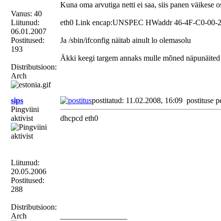
Kuna oma arvutiga netti ei saa, siis panen väikese os
Vanus: 40
Liitunud:
eth0 Link encap:UNSPEC HWaddr 46-4F-C0-00-2
06.01.2007
Postitused:
Ja /sbin/ifconfig näitab ainult lo olemasolu
193
Äkki keegi targem annaks mulle mõned näpunäited 
Distributsioon:
Arch
sips
postitatud: 11.02.2008, 16:09
postituse p
Pingviini
aktivist
dhcpcd eth0
Liitunud:
20.05.2006
Postitused:
288
Distributsioon:
Arch
_________________