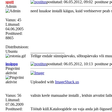
spott
postitatud: 06.05.2012, 09:02
postituse p
Admin
need luuakse installi käigus, kuid veebiserver peab
Vanus: 45
Liitunud:
04.06.2005
Postitused:
8865
Distributsioon:
Ubuntu
_________________
Tellige endale sünnipäevaks, sõbrapäevaks või muu
insippo
postitatud: 06.05.2012, 10:13
postituse p
Pingviini
aktivist
Uploaded with
ImageShack.us
Vanus: 56
valisin keele manuaalse installi , leidsin arvutist fa
Liitunud:
07.06.2009
Postitused:
Töötab küll.Kataloogidele on vaja anda jah õigused 