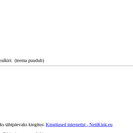
ealkiri:
(teema puudub)
ks tähtpäevaks kingitus:
Kingitused internetist - NetiKink.eu