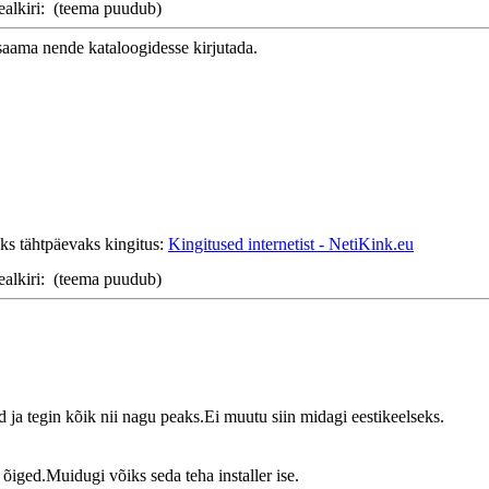
ealkiri:
(teema puudub)
 saama nende kataloogidesse kirjutada.
ks tähtpäevaks kingitus:
Kingitused internetist - NetiKink.eu
ealkiri:
(teema puudub)
ilid ja tegin kõik nii nagu peaks.Ei muutu siin midagi eestikeelseks.
õiged.Muidugi võiks seda teha installer ise.