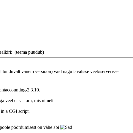
ealkiri:
(teema puudub)
al tunduvalt vanem versioon) vaid nagu tavalisse veebiserverisse.
ontaccounting-2.3.10.
a veel ei saa aru, mis nimelt.
 in a CGI script.
 poole pöördumisest on vähe abi