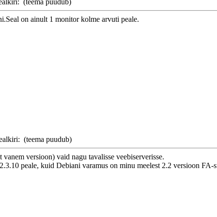
ealkiri:
(teema puudub)
i.Seal on ainult 1 monitor kolme arvuti peale.
ealkiri:
(teema puudub)
lt vanem versioon) vaid nagu tavalisse veebiserverisse.
n 2.3.10 peale, kuid Debiani varamus on minu meelest 2.2 versioon FA-s