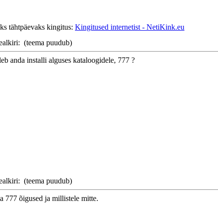
ks tähtpäevaks kingitus:
Kingitused internetist - NetiKink.eu
ealkiri:
(teema puudub)
b anda installi alguses kataloogidele, 777 ?
ealkiri:
(teema puudub)
 777 õigused ja millistele mitte.