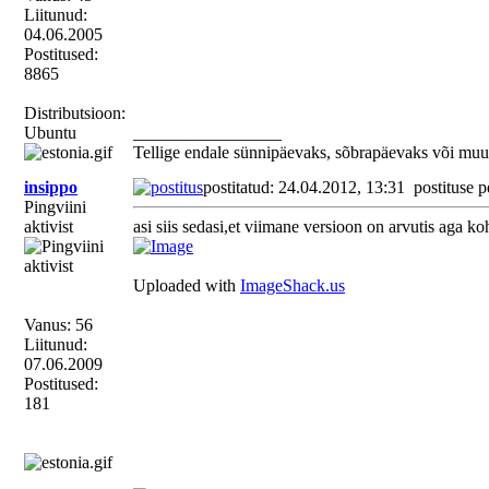
Liitunud:
04.06.2005
Postitused:
8865
Distributsioon:
Ubuntu
_________________
Tellige endale sünnipäevaks, sõbrapäevaks või muu
insippo
postitatud: 24.04.2012, 13:31
postituse p
Pingviini
aktivist
asi siis sedasi,et viimane versioon on arvutis aga k
Uploaded with
ImageShack.us
Vanus: 56
Liitunud:
07.06.2009
Postitused:
181