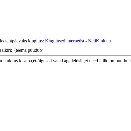
ks tähtpäevaks kingitus:
Kingitused internetist - NetiKink.eu
ealkiri:
(teema puudub)
ohe kukkus kisama,et õigused valed aga leidsin,et need failid on puudu ü