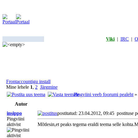
Viki
|
IRC
|
O
Frontaccountigu install
Mine lehele
1
,
2
Järgmine
Pingviini veeb foorumi pealeht
Autor
insippo
postitatud: 23.04.2012, 09:45
postituse p
Pingviini
aktivist
Mõtlesin,et peaks tegema eraldi teema selle kohta.Mi