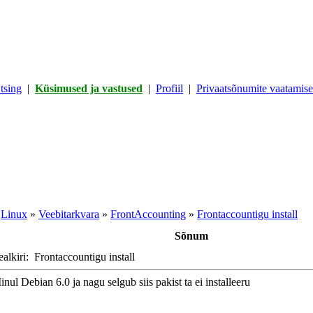
tsing
|
Küsimused ja vastused
|
Profiil
|
Privaatsõnumite vaatamisek
»
Linux
»
Veebitarkvara
»
FrontAccounting
»
Frontaccountigu install
Sõnum
ealkiri:
Frontaccountigu install
nul Debian 6.0 ja nagu selgub siis pakist ta ei installeeru