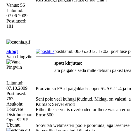
Vanus: 56
Liitunud:
07.06.2009
Postitused:
181
akbgf
postitatud: 06.05.2012, 17:02
postituse p
Vana Pingviin
spott kirjutas:
ära paigalda seda mitte debiani pakist (se
Liitunud:
07.10.2009
Proovin ka FA-d paigaldada - openSUSE-11.4 ja fr
Postitused:
763
Seni pole veel kuhugi jõudnud. Midagi on valesti, ag
Asukoht:
Kurdab: Server error!
Tõravere
Either the server is overloaded or there was an error
Distributsioon:
Error 500.
OpenSUSE,
Ubuntu
Soovitab webmasteri poole pöörduda, aga iseenese
Server üle koormatud küll ei ole.