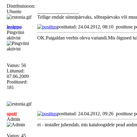
Distributsioon:
Ubuntu
_________________
Tellige endale sünnipäevaks, sõbrapäevaks või muu
insippo
postitatud: 24.04.2012, 08:10
postituse p
Pingviini
aktivist
OK.Paigaldan veebis oleva variandi.Mis õigused tule
Vanus: 56
Liitunud:
07.06.2009
Postitused:
181
spott
postitatud: 24.04.2012, 09:26
postituse p
Admin
ei - installer juhendab, mis kataloogidele pead andma
Vanus: 45