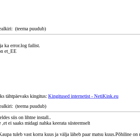
ealkiri:
(teema puudub)
a ka error.log failist.
 on et_EE
ks tähtpäevaks kingitus:
Kingitused internetist - NetiKink.eu
ealkiri:
(teema puudub)
des siis on lihtne install..
 ,et ei saaks midagi nahka keerata süsteemselt
. Kaupa tuleb vast korra kuus ja välja läheb paar matsu kuus.Põhiline on m