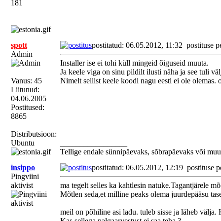
181
spott
postitatud: 06.05.2012, 11:32
postituse p
Admin
Installer ise ei tohi küll mingeid õiguseid muuta.
Ja keele viga on sinu pildilt ilusti näha ja see tuli välj
Vanus: 45
Nimelt sellist keele koodi nagu eesti ei ole olemas.
Liitunud:
04.06.2005
Postitused:
8865
Distributsioon:
Ubuntu
_________________
Tellige endale sünnipäevaks, sõbrapäevaks või muu
insippo
postitatud: 06.05.2012, 12:19
postituse p
Pingviini
aktivist
ma tegelt selles ka kahtlesin natuke.Tagantjärele mõel
Mõtlen seda,et milline peaks olema juurdepääsu tase
meil on põhiline asi ladu. tuleb sisse ja läheb välja
Kas sellega palgaarvestust ei saa teha ?