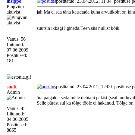
insippo
postitatud: 23.04.2012, 11:34
postituse p
Pingviini
aktivist
jah.Ma ei saa täna katsetada kuna arvutikoht on kinn
suutsin ikkagi ligineda.Teen siis nullist kõik.
Vanus: 56
Liitunud:
07.06.2009
Postitused:
181
spott
postitatud: 23.04.2012, 12:09
postituse p
Admin
ära paigalda seda mitte debiani pakist (seal tunduva
Selle pärast sul ka tõlge tööle ei hakanud. Tõlge o
Vanus: 45
Liitunud:
04.06.2005
Postitused:
8865