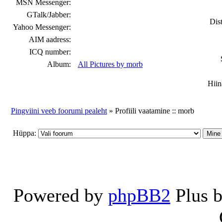
MSN Messenger:
GTalk/Jabber:
Dist
Yahoo Messenger:
AIM aadress:
ICQ number:
Album:
All Pictures by morb
Hiin
Pingviini veeb foorumi pealeht
» Profiili vaatamine :: morb
Hüppa:
Powered by
phpBB2
Plus 