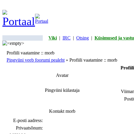
Viki
|
IRC
|
Otsing
|
Küsimused ja vastu
Profiili vaatamine :: morb
Pingviini veeb foorumi pealeht
» Profiili vaatamine :: morb
Profii
Avatar
Pingviini külastaja
Viiman
Posti
Kontakt morb
E-posti aadress:
Privaatsõnum: