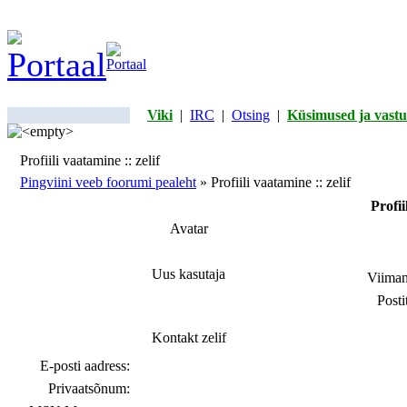
Viki
|
IRC
|
Otsing
|
Küsimused ja vastu
Profiili vaatamine :: zelif
Pingviini veeb foorumi pealeht
» Profiili vaatamine :: zelif
Profii
Avatar
Uus kasutaja
Viiman
Posti
Kontakt zelif
E-posti aadress:
Privaatsõnum: