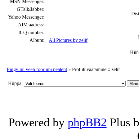
MSN Messenger:
GTalk/Jabber:
Dist
Yahoo Messenger:
AIM aadress:
ICQ number:
Album:
All Pictures by zelif
Hiin
Pingviini veeb foorumi pealeht
» Profiili vaatamine :: zelif
Hüppa:
Powered by
phpBB2
Plus 