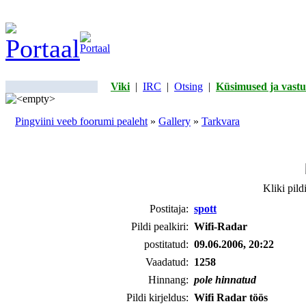
Viki
|
IRC
|
Otsing
|
Küsimused ja vastu
Pingviini veeb foorumi pealeht
»
Gallery
»
Tarkvara
Kliki pild
Postitaja:
spott
Pildi pealkiri:
Wifi-Radar
postitatud:
09.06.2006, 20:22
Vaadatud:
1258
Hinnang:
pole hinnatud
Pildi kirjeldus:
Wifi Radar töös