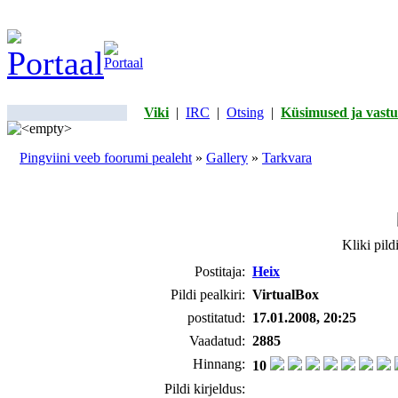
Viki
|
IRC
|
Otsing
|
Küsimused ja vastu
Pingviini veeb foorumi pealeht
»
Gallery
»
Tarkvara
Kliki pild
Postitaja:
Heix
Pildi pealkiri:
VirtualBox
postitatud:
17.01.2008, 20:25
Vaadatud:
2885
Hinnang:
10
Pildi kirjeldus: