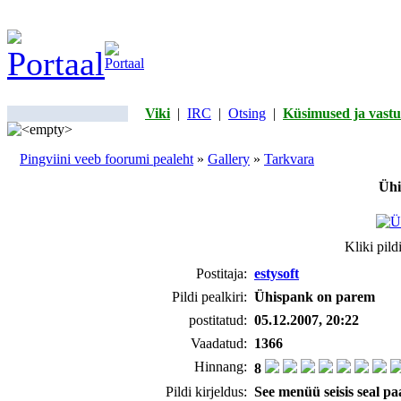
Viki
|
IRC
|
Otsing
|
Küsimused ja vastu
Pingviini veeb foorumi pealeht
»
Gallery
»
Tarkvara
Ühis
Kliki pild
Postitaja:
estysoft
Pildi pealkiri:
Ühispank on parem
postitatud:
05.12.2007, 20:22
Vaadatud:
1366
Hinnang:
8
Pildi kirjeldus:
See menüü seisis seal pa