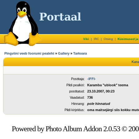
Viki
|
IRC
|
Otsing
|
Küsimused ja
Pingviini veeb foorumi pealeht
»
Gallery
»
Tarkvara
Kara
Postitaja:
-IFFI-
Pildi pealkiri:
Karamba "ublook" teema
postitatud:
23.10.2007, 00:23
Vaadatud:
736
Hinnang:
pole hinnatud
Pildi kirjeldus:
oma maitsejärgi siis kokku mut
Powered by Photo Album Addon 2.0.53 © 20