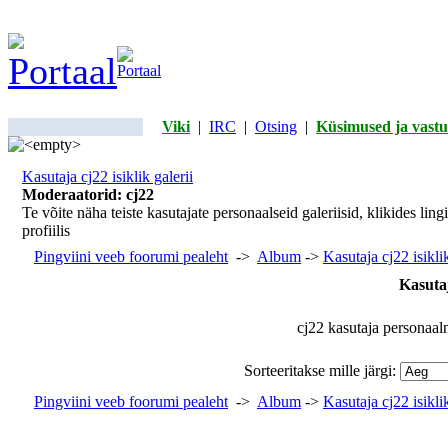
Viki
|
IRC
|
Otsing
|
Küsimused ja vastu
Kasutaja cj22 isiklik galerii
Moderaatorid: cj22
Te võite näha teiste kasutajate personaalseid galeriisid, klikides ling
profiilis
Pingviini veeb foorumi pealeht
->
Album
->
Kasutaja cj22 isiklik
Kasutaj
cj22 kasutaja personaaln
Sorteeritakse mille järgi:
Pingviini veeb foorumi pealeht
->
Album
->
Kasutaja cj22 isiklik