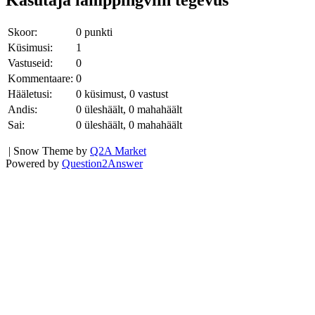
Skoor:
0
punkti
Küsimusi:
1
Vastuseid:
0
Kommentaare:
0
Hääletusi:
0
küsimust,
0
vastust
Andis:
0
üleshäält,
0
mahahäält
Sai:
0
üleshäält,
0
mahahäält
| Snow Theme by
Q2A Market
Powered by
Question2Answer