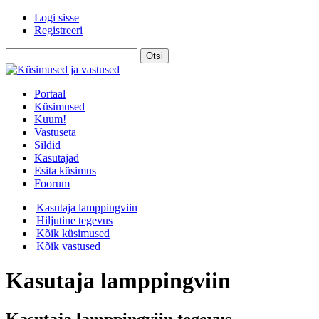
Logi sisse
Registreeri
Portaal
Küsimused
Kuum!
Vastuseta
Sildid
Kasutajad
Esita küsimus
Foorum
Kasutaja lamppingviin
Hiljutine tegevus
Kõik küsimused
Kõik vastused
Kasutaja lamppingviin
Kasutaja lamppingviin tegevus