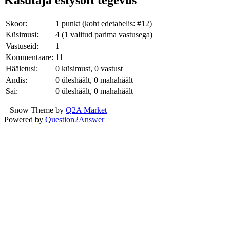
Skoor:
1
punkt (koht edetabelis: #
12
)
Küsimusi:
4
(
1
valitud parima vastusega)
Vastuseid:
1
Kommentaare:
11
Hääletusi:
0
küsimust,
0
vastust
Andis:
0
üleshäält,
0
mahahäält
Sai:
0
üleshäält,
0
mahahäält
| Snow Theme by
Q2A Market
Powered by
Question2Answer