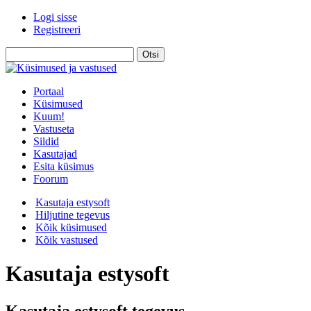
Logi sisse
Registreeri
Portaal
Küsimused
Kuum!
Vastuseta
Sildid
Kasutajad
Esita küsimus
Foorum
Kasutaja estysoft
Hiljutine tegevus
Kõik küsimused
Kõik vastused
Kasutaja estysoft
Kasutaja estysoft tegevus