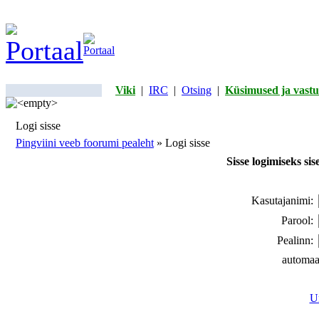
Viki
|
IRC
|
Otsing
|
Küsimused ja vastu
Logi sisse
Pingviini veeb foorumi pealeht
» Logi sisse
Sisse logimiseks si
Kasutajanimi:
Parool:
Pealinn:
automaa
Un