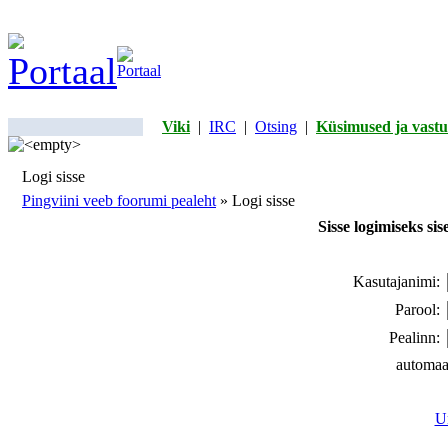
Viki
|
IRC
|
Otsing
|
Küsimused ja vastu
Logi sisse
Pingviini veeb foorumi pealeht
» Logi sisse
Sisse logimiseks si
Kasutajanimi:
Parool:
Pealinn:
automaa
Un