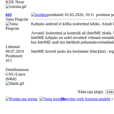
KDE Neon
643
postitatud: 02.02.2026, 10:11
postituse p
Vana Pingviin
Kahjuks android ei kõlba isoleeritud kihiks. Ainul
Arvutid: Isoleeritud ja kontrolli all (IntelME blok
IntelME kahjuks on uutel arvutitelt võimatu eemalda
kus IntelME saab ära täielikult puhastada-eemaldad
Liitunud:
08.07.2019
IntelME kerneli jaoks ära keelamine (blacklist) - te
Postitused:
415
Distributsioon:
GNU/Linux
(64bit)
Näita (aja järgi):
Pingviini veeb foorumi pealeht