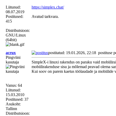
Liitunud:
https://simplex.chat/
08.07.2019
Postitused:
Avatud tarkvara.
415
Distributsioon:
GNU/Linux
(64bit)
acrux
postitatud: 19.01.2026, 22:18
postituse p
Pingviini
kasutaja
SimpleX-i linuxi rakendus on paraku vaid mobiilira
mobiilirakenduse sisu ja mõlemad peavad olema sa
Kui soov on parem kaetus töölaudade ja mobiilide v
Vanus: 64
Liitunud:
15.03.2010
Postitused: 37
Asukoht:
Tallinn
Distributsioon: