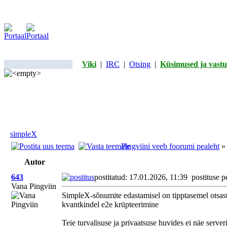
Viki
|
IRC
|
Otsing
|
Küsimused ja vastu
simpleX
Pingviini veeb foorumi pealeht
Autor
643
postitatud: 17.01.2026, 11:39
postituse p
Vana Pingviin
SimpleX-sõnumite edastamisel on tipptasemel otsast
kvantkindel e2e krüpteerimine
Teie turvalisuse ja privaatsuse huvides ei näe server