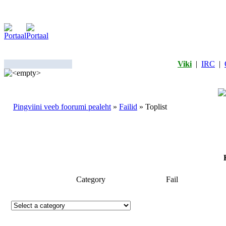
Viki
|
IRC
|
Pingviini veeb foorumi pealeht
»
Failid
» Toplist
Category
Fail