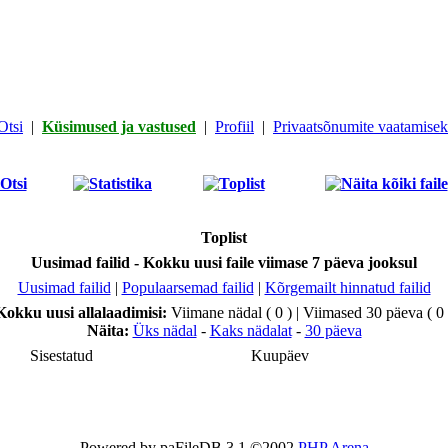
Otsi
|
Küsimused ja vastused
|
Profiil
|
Privaatsõnumite vaatamiseks
Toplist
Uusimad failid - Kokku uusi faile viimase 7 päeva jooksul
Uusimad failid
|
Populaarsemad failid
|
Kõrgemailt hinnatud failid
Kokku uusi allalaadimisi:
Viimane nädal ( 0 ) | Viimased 30 päeva ( 0 
Näita:
Üks nädal
-
Kaks nädalat
-
30 päeva
Sisestatud
Kuupäev
Powered by paFileDB 3.1 ©2002
PHP Arena