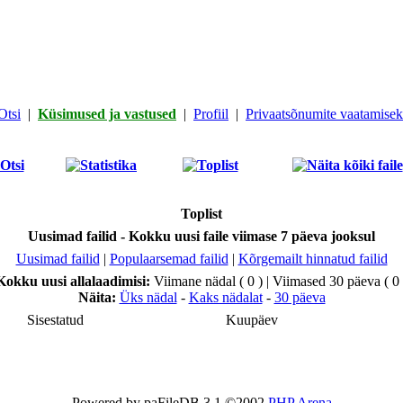
Otsi
|
Küsimused ja vastused
|
Profiil
|
Privaatsõnumite vaatamiseks
Toplist
Uusimad failid - Kokku uusi faile viimase 7 päeva jooksul
Uusimad failid
|
Populaarsemad failid
|
Kõrgemailt hinnatud failid
Kokku uusi allalaadimisi:
Viimane nädal ( 0 ) | Viimased 30 päeva ( 0 
Näita:
Üks nädal
-
Kaks nädalat
-
30 päeva
Sisestatud
Kuupäev
Powered by paFileDB 3.1 ©2002
PHP Arena