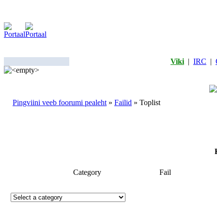
Viki
|
IRC
|
Pingviini veeb foorumi pealeht
»
Failid
» Toplist
Category
Fail